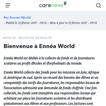
Aller
Carenews,
Menu
Rec
au
Le
contenu
média
Par
Ennéa World
principal
des
- Publié le 21 février 2017 - 09:31 - Mise à jour le 21 février 2017 - 09:51
acteurs
de
l'engagement
#ODD 04 : ÉDUCATION DE QUALITÉ
Bienvenue à Ennéa World
Ennéa World est dédiée à la collecte de fonds et de fournitures
scolaires au profit d'écoles et d'orphelinats du monde.
Ennéa World collecte des fonds pour les missions en Asie, Afrique
et Amérique du sud. Après un recueil des besoins des élèves et un
comparatifs des tarifs des fournitures, les responsables locaux de
l’association adressent une demande de fonds chiffrée. Une fois
collectés, les fonds sont transférés aux responsables locaux qui
achètent sur place les fournitures scolaires et les distribuent
gratuitement aux élèves et aux professeurs. Les factures sont