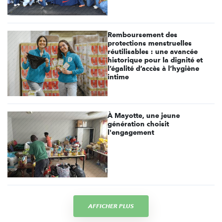
Remboursement des
protections menstruelles
réutilisables : une avancée
historique pour la dignité et
l’égalité d’accès à l’hygiène
intime
À Mayotte, une jeune
génération choisit
l'engagement
AFFICHER PLUS