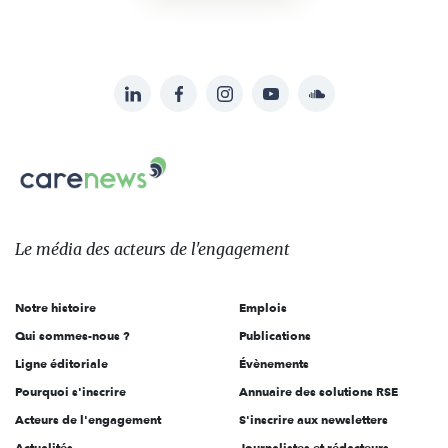
LinkedIn
Facebook
Instagram
YouTube
Soundcloud
Suivez-
nous
Carenews,
sur:
Le
média
des
Le média
des acteurs
de l'engagement
acteurs
de
Notre histoire
Emplois
l'engagement
Qui sommes-nous ?
Publications
Ligne éditoriale
Évènements
Pourquoi s'inscrire
Annuaire des solutions RSE
Acteurs de l'engagement
S'inscrire aux newsletters
Actualités
Journalistes et rédacteurs