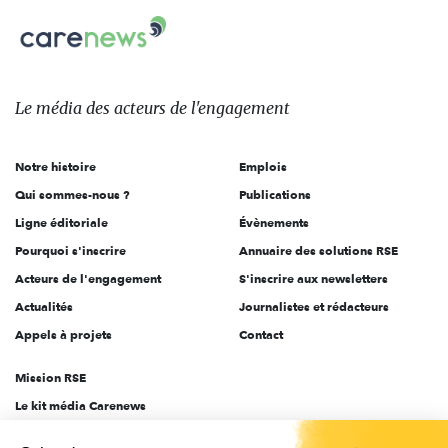
Carenews,
sur:
Le
média
des
Le média
des acteurs
de l'engagement
acteurs
de
Notre histoire
Emplois
l'engagement
Qui sommes-nous ?
Publications
Ligne éditoriale
Évènements
Pourquoi s'inscrire
Annuaire des solutions RSE
Acteurs de l'engagement
S'inscrire aux newsletters
Actualités
Journalistes et rédacteurs
Appels à projets
Contact
Mission RSE
Le kit média Carenews
Groupe AEF