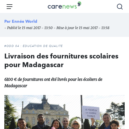
Aller
Carenews,
Menu
Rec
au
Le
contenu
média
Par
Ennéa World
principal
des
- Publié le 15 mai 2017 - 13:50 - Mise à jour le 15 mai 2017 - 13:58
acteurs
de
l'engagement
#ODD 04 : ÉDUCATION DE QUALITÉ
Livraison des fournitures scolaires
pour Madagascar
6100 € de fournitures ont été livrés pour les écoliers de
Madagascar