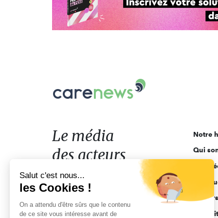
Carenews,
Le
média
des
acteurs
Le média
Notre h
de
des acteurs
Qui so
l'engagement
Ligne é
de l'engagement
Salut c'est nous...
Pourquo
les Cookies !
Acteur
On a attendu d'être sûrs que le contenu
Actuali
de ce site vous intéresse avant de