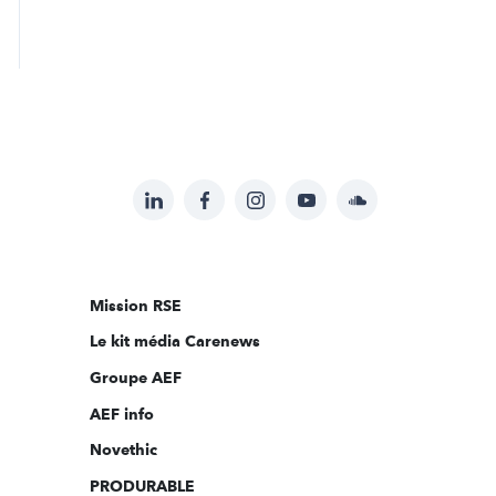
LinkedIn
Facebook
Instagram
YouTube
Soundcloud
Suivez-
nous
sur:
Mission RSE
Le kit média Carenews
Groupe AEF
AEF info
Novethic
PRODURABLE