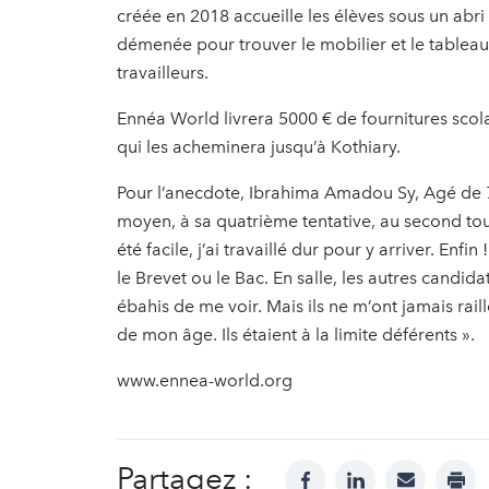
créée en 2018 accueille les élèves sous un abri t
démenée pour trouver le mobilier et le tableau 
travailleurs.
Ennéa World livrera 5000 € de fournitures scolai
qui les acheminera jusqu’à Kothiary.
Pour l’anecdote, Ibrahima Amadou Sy, Agé de 7
moyen, à sa quatrième tentative, au second tour,
été facile, j’ai travaillé dur pour y arriver. Enfi
le Brevet ou le Bac. En salle, les autres candidat
ébahis de me voir. Mais ils ne m’ont jamais rail
de mon âge. Ils étaient à la limite déférents ».
www.ennea-world.org
Partagez :
facebook
linkedin
mail
prin