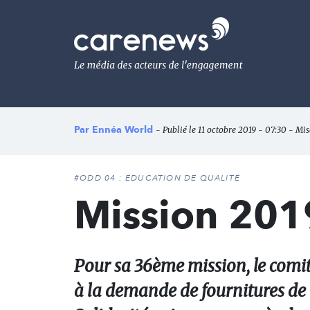
Aller
au
Carenews,
contenu
Le
principal
média
des
acteurs
de
l'engagement
Par
Ennéa World
- Publié le 11 octobre 2019 - 07:30 - Mis
#ODD 04 : ÉDUCATION DE QUALITÉ
Mission 201
Pour sa 36ème mission, le comi
à la demande de fournitures de l