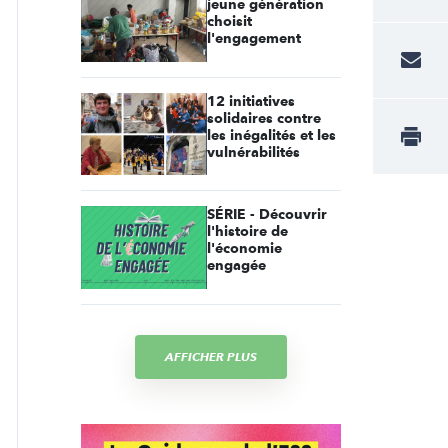
jeune génération
choisit
l'engagement
12 initiatives
solidaires contre
les inégalités et les
vulnérabilités
SÉRIE - Découvrir
l'histoire de
l'économie
engagée
AFFICHER PLUS