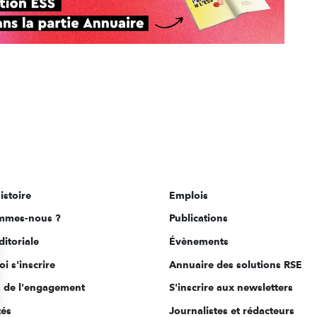
istoire
Emplois
mmes-nous ?
Publications
ditoriale
Évènements
i s'inscrire
Annuaire des solutions RSE
s de l'engagement
S'inscrire aux newsletters
tés
Journalistes et rédacteurs