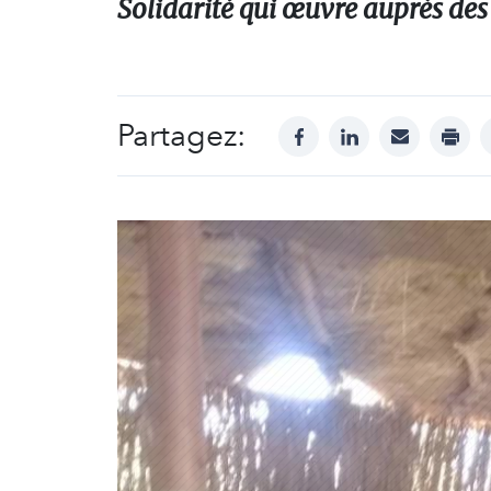
Solidarité qui œuvre auprès des
Partagez:
facebook
linkedin
mail
print