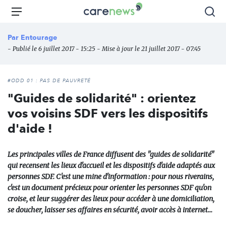
Aller
Carenews,
Menu
Rec
au
Le
contenu
média
Par
Entourage
principal
des
- Publié le 6 juillet 2017 - 15:25 - Mise à jour le 21 juillet 2017 - 07:45
acteurs
de
l'engagement
#ODD 01 : PAS DE PAUVRETÉ
"Guides de solidarité" : orientez
vos voisins SDF vers les dispositifs
d'aide !
Les principales villes de France diffusent des "guides de solidarité"
qui recensent les lieux d'accueil et les dispositifs d'aide adaptés aux
personnes SDF. C'est une mine d'information : pour nous riverains,
c'est un document précieux pour orienter les personnes SDF qu'on
croise, et leur suggérer des lieux pour accéder à une domiciliation,
se doucher, laisser ses affaires en sécurité, avoir accès à internet...