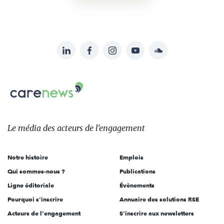
LinkedIn
Facebook
Instagram
YouTube
Soundcloud
Suivez-
nous
Carenews,
sur:
Le
média
des
Le média
des acteurs
de l'engagement
acteurs
de
Notre histoire
Emplois
l'engagement
Qui sommes-nous ?
Publications
Ligne éditoriale
Évènements
Pourquoi s'inscrire
Annuaire des solutions RSE
Acteurs de l'engagement
S'inscrire aux newsletters