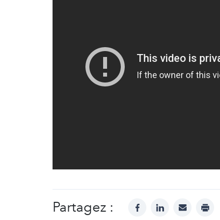
Partagez :
facebook
linkedin
mail
prin