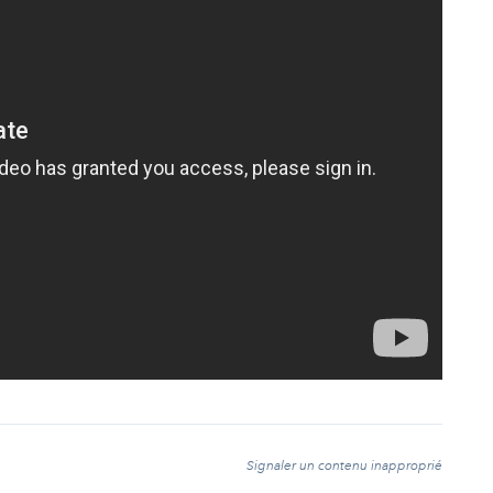
t
Signaler un contenu inapproprié