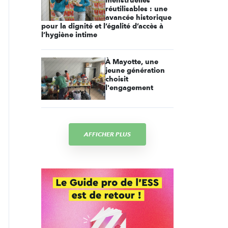
menstruelles
réutilisables : une
avancée historique
pour la dignité et l’égalité d’accès à
l’hygiène intime
À Mayotte, une
jeune génération
choisit
l'engagement
AFFICHER PLUS