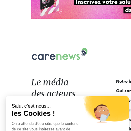
Carenews,
Le
média
des
acteurs
Le média
Notre h
de
des acteurs
Qui so
l'engagement
Ligne é
de l'engagement
Salut c'est nous...
Pourquo
les Cookies !
Acteur
On a attendu d'être sûrs que le contenu
Actuali
de ce site vous intéresse avant de