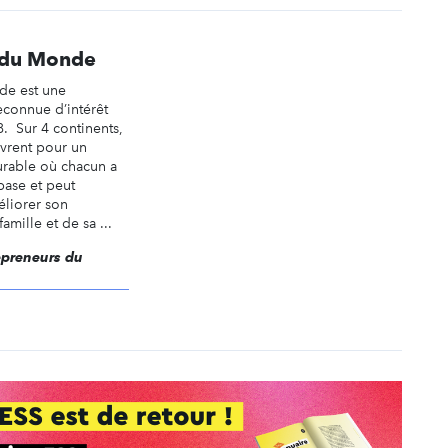
 du Monde
de est une
reconnue d’intérêt
. Sur 4 continents,
vrent pour un
rable où chacun a
base et peut
liorer son
amille et de sa ...
repreneurs du