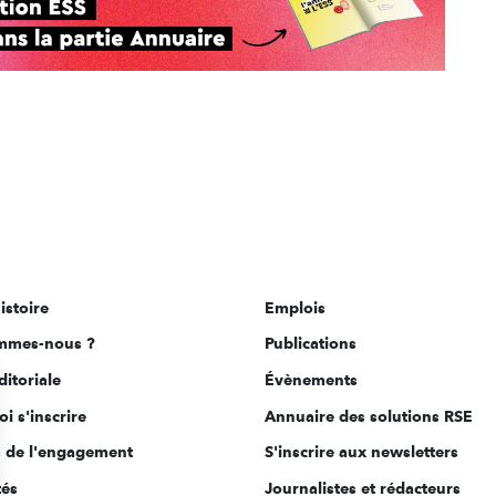
istoire
Emplois
mmes-nous ?
Publications
ditoriale
Évènements
i s'inscrire
Annuaire des solutions RSE
s de l'engagement
S'inscrire aux newsletters
tés
Journalistes et rédacteurs