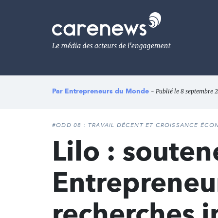
Aller
au
Carenews,
contenu
Le
principal
média
des
acteurs
de
l'engagement
Par
Entrepreneurs du Monde
- Publié le 8 septembre 2
#ODD 08 : TRAVAIL DÉCENT ET CROISSANCE ÉC
Lilo : soute
Entrepreneu
recherches i