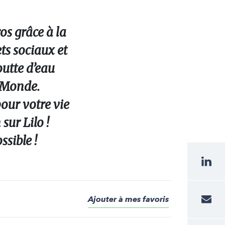
s grâce à la
ets sociaux et
utte d’eau
u Monde.
pour votre vie
sur Lilo !
sible !
Ajouter à mes favoris