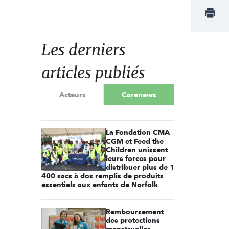
Les derniers
articles publiés
Acteurs
Carenews
La Fondation CMA
CGM et Feed the
Children unissent
leurs forces pour
distribuer plus de 1
400 sacs à dos remplis de produits
essentiels aux enfants de Norfolk
Remboursement
des protections