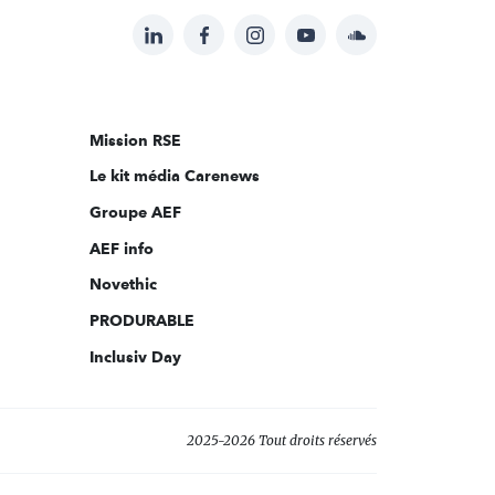
LinkedIn
Facebook
Instagram
YouTube
Soundcloud
Suivez-
nous
sur:
Mission RSE
Le kit média Carenews
Groupe AEF
AEF info
Novethic
PRODURABLE
Inclusiv Day
2025-2026 Tout droits réservés