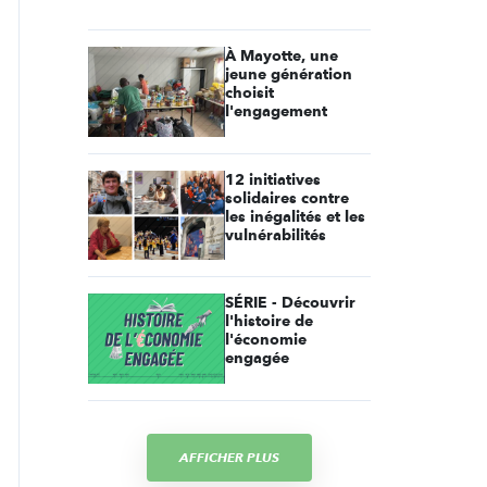
À Mayotte, une
jeune génération
choisit
l'engagement
12 initiatives
solidaires contre
les inégalités et les
vulnérabilités
SÉRIE - Découvrir
l'histoire de
l'économie
engagée
AFFICHER PLUS