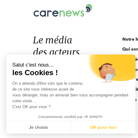
Carenews,
Le
média
des
acteurs
Le média
Notre h
de
des acteurs
Qui so
l'engagement
Ligne é
de l'engagement
Salut c'est nous...
Pourquo
les Cookies !
Acteur
On a attendu d'être sûrs que le contenu
de ce site vous intéresse avant de
Actuali
vous déranger, mais on aimerait bien vous accompagner pendant
Appels 
votre visite...
C'est OK pour vous ?
Consentements certifiés par
CGV
Données personnelles
Mentions légales
Je choisis
OK pour moi
Axeptio consent
Plateforme de Gestion du Consentement : Personnalisez vo