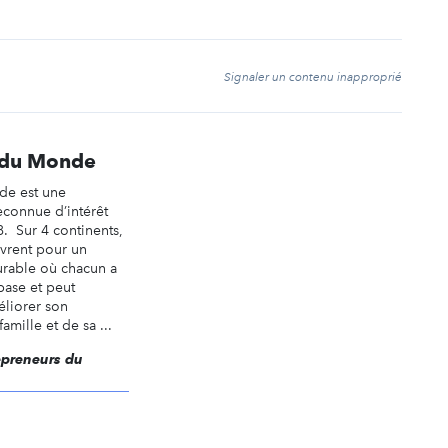
t
Signaler un contenu inapproprié
 du Monde
de est une
reconnue d’intérêt
. Sur 4 continents,
vrent pour un
rable où chacun a
base et peut
liorer son
amille et de sa ...
repreneurs du