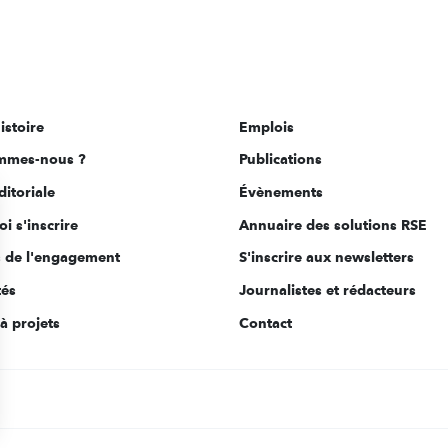
istoire
Emplois
mmes-nous ?
Publications
ditoriale
Évènements
i s'inscrire
Annuaire des solutions RSE
s de l'engagement
S'inscrire aux newsletters
tés
Journalistes et rédacteurs
à projets
Contact
s Options