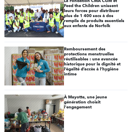
La Fondation CMA CGM et
Feed the Children unissent
leurs forces pour distribuer
plus de 1 400 sacs à dos
remplis de produits essentiels
aux enfants de Norfolk
Remboursement des
protections menstruelles
réutilisables : une avancée
historique pour la dignité et
l’égalité d’accès à l’hygiène
intime
À Mayotte, une jeune
génération choisit
l'engagement