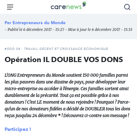
Aller
Carenews,
Menu
Rec
au
Le
contenu
média
Par
Entrepreneurs du Monde
principal
des
- Publié le 6 décembre 2017 - 15:27 - Mise à jour le 6 décembre 2017 - 15:33
acteurs
de
l'engagement
#ODD 08 : TRAVAIL DÉCENT ET CROISSANCE ÉCONOMIQUE
Opération IL DOUBLE VOS DONS
L'ONG Entrepreneurs du Monde soutient 150 000 familles parmi
les plus pauvres dans une dizaine de pays, pour développer leur
micro-entreprise ou accéder à l'énergie. Ces familles sortent ainsi
durablement de la précarité. Tout ça est possible grâce à nos
donateurs ! C'est LE moment de nous rejoindre ! Pourquoi ? Parce-
qu'un de nos donateurs fidèles a décidé de DOUBLER tous les dons
reçus jusqu'au 24 décembre * ! Découvrez ci-contre son message !
Participez !