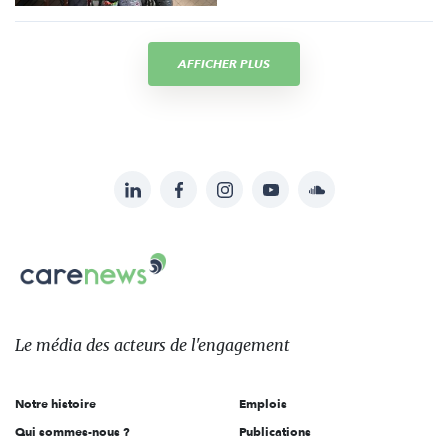
AFFICHER PLUS
LinkedIn
Facebook
Instagram
YouTube
Soundcloud
Suivez-
nous
Carenews,
sur:
Le
média
des
Le média
des acteurs
de l'engagement
acteurs
de
Notre histoire
Emplois
l'engagement
Qui sommes-nous ?
Publications