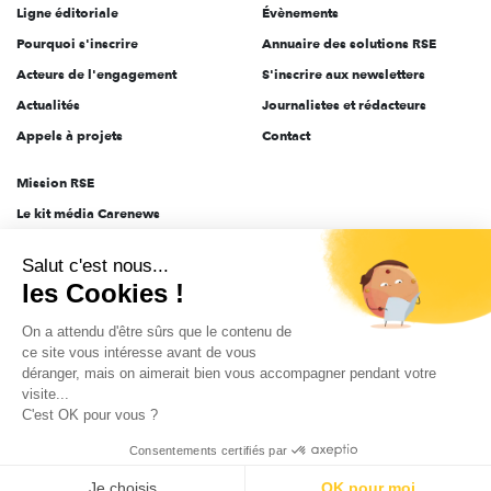
Ligne éditoriale
Évènements
Pourquoi s'inscrire
Annuaire des solutions RSE
Acteurs de l'engagement
S'inscrire aux newsletters
Actualités
Journalistes et rédacteurs
Appels à projets
Contact
Mission RSE
Le kit média Carenews
Groupe AEF
Salut c'est nous...
AEF info
les Cookies !
Novethic
On a attendu d'être sûrs que le contenu de
PRODURABLE
ce site vous intéresse avant de vous
Inclusiv Day
déranger, mais on aimerait bien vous accompagner pendant votre
visite...
C'est OK pour vous ?
CGV
Données personnelles
Mentions légales
2025-2026 Tout droits réservés
Consentements certifiés par
Je choisis
OK pour moi