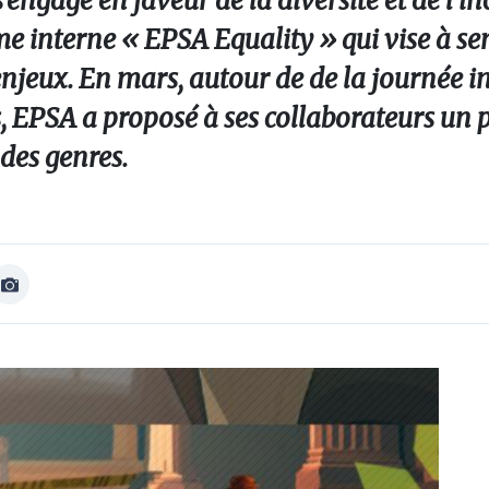
engage en faveur de la diversité et de l’in
nterne « EPSA Equality » qui vise à sens
enjeux. En mars, autour de de la journée i
rs, EPSA a proposé à ses collaborateurs u
 des genres.
Afficher
Image