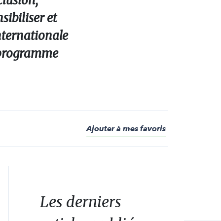
clusion,
ibiliser et
nternationale
n programme
Ajouter à mes favoris
Les derniers