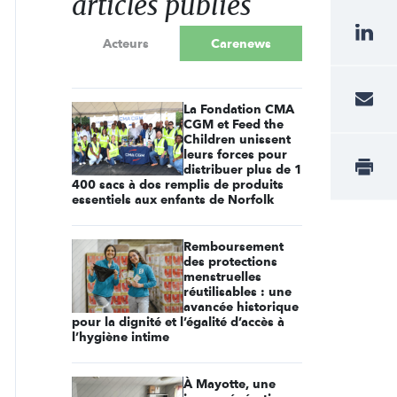
articles publiés
Acteurs
Carenews
La Fondation CMA
CGM et Feed the
Children unissent
leurs forces pour
distribuer plus de 1
400 sacs à dos remplis de produits
essentiels aux enfants de Norfolk
Remboursement
des protections
menstruelles
réutilisables : une
avancée historique
pour la dignité et l’égalité d’accès à
l’hygiène intime
À Mayotte, une