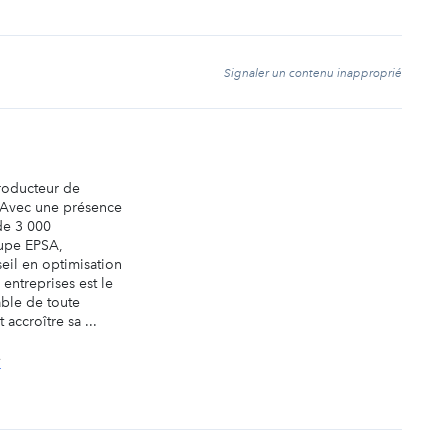
t
Signaler un contenu inapproprié
producteur de
 Avec une présence
 de 3 000
oupe EPSA,
seil en optimisation
entreprises est le
able de toute
 accroître sa ...
A