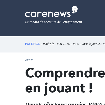
Aller
au
Carenews,
contenu
Le
principal
média
des
acteurs
de
l'engagement
Par
EPSA
- Publié le 3 mai 2024 - 18:35 - Mise à jour le 6 
#RSE
Comprendre 
en jouant !