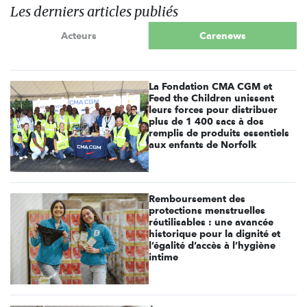
Les derniers articles publiés
Acteurs
Carenews
La Fondation CMA CGM et
Feed the Children unissent
leurs forces pour distribuer
plus de 1 400 sacs à dos
remplis de produits essentiels
aux enfants de Norfolk
Remboursement des
protections menstruelles
réutilisables : une avancée
historique pour la dignité et
l’égalité d’accès à l’hygiène
intime