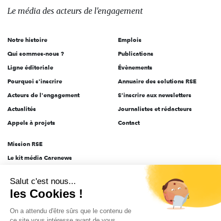
des
Le média
des acteurs
de l'engagement
acteurs
de
Notre histoire
Emplois
l'engagement
Qui sommes-nous ?
Publications
Ligne éditoriale
Évènements
Pourquoi s'inscrire
Annuaire des solutions RSE
Acteurs de l'engagement
S'inscrire aux newsletters
Actualités
Journalistes et rédacteurs
Appels à projets
Contact
Mission RSE
Le kit média Carenews
Groupe AEF
Salut c'est nous...
AEF info
les Cookies !
Novethic
On a attendu d'être sûrs que le contenu de
PRODURABLE
ce site vous intéresse avant de vous