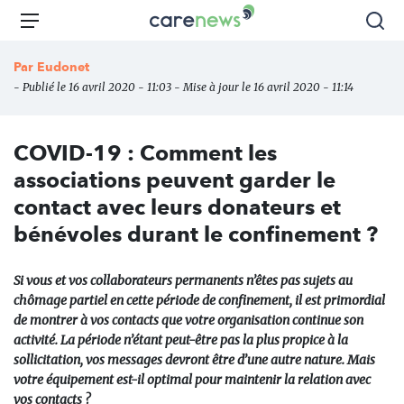
Aller
Carenews,
Menu
Rec
au
Le
contenu
média
Par
Eudonet
principal
des
- Publié le 16 avril 2020 - 11:03 - Mise à jour le 16 avril 2020 - 11:14
acteurs
de
l'engagement
COVID-19 : Comment les
associations peuvent garder le
contact avec leurs donateurs et
bénévoles durant le confinement ?
Si vous et vos collaborateurs permanents n’êtes pas sujets au
chômage partiel en cette période de confinement, il est primordial
de montrer à vos contacts que votre organisation continue son
activité. La période n’étant peut-être pas la plus propice à la
sollicitation, vos messages devront être d’une autre nature. Mais
votre équipement est-il optimal pour maintenir la relation avec
vos contacts ?