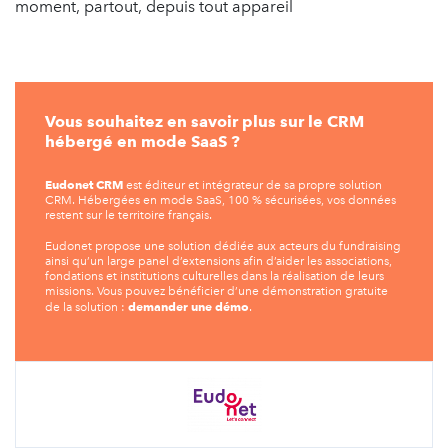
moment, partout, depuis tout appareil
Vous souhaitez en savoir plus sur le CRM
hébergé en mode SaaS ?
Eudonet CRM
est éditeur et intégrateur de sa propre solution
CRM. Hébergées en mode SaaS, 100 % sécurisées, vos données
restent sur le territoire français.
Eudonet propose une solution dédiée aux acteurs du fundraising
ainsi qu’un large panel d’extensions afin d’aider les associations,
fondations et institutions culturelles dans la réalisation de leurs
missions. Vous pouvez bénéficier d’une démonstration gratuite
demander une démo
de la solution :
.