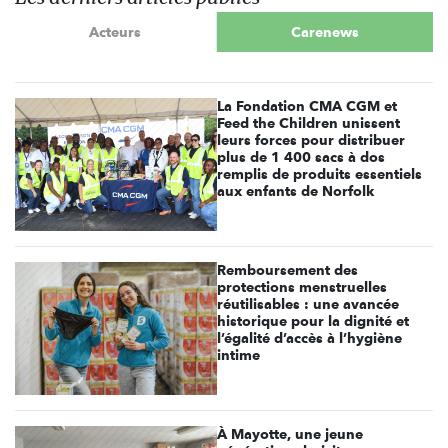
Acteurs
Carenews
La Fondation CMA CGM et
Feed the Children unissent
leurs forces pour distribuer
plus de 1 400 sacs à dos
remplis de produits essentiels
aux enfants de Norfolk
Remboursement des
protections menstruelles
réutilisables : une avancée
historique pour la dignité et
l’égalité d’accès à l’hygiène
intime
À Mayotte, une jeune