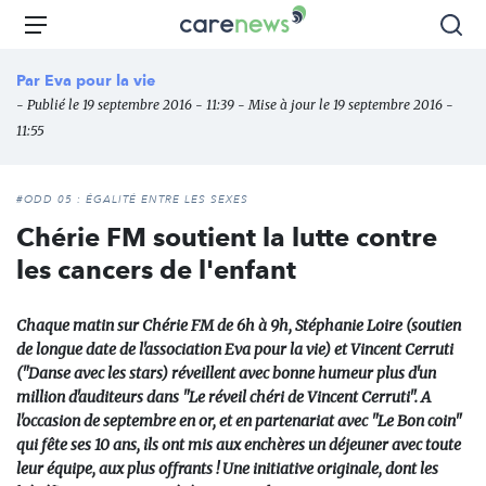
Aller
Carenews,
Menu
Rec
au
Le
contenu
média
Par
Eva pour la vie
principal
des
- Publié le 19 septembre 2016 - 11:39 - Mise à jour le 19 septembre 2016 -
acteurs
11:55
de
l'engagement
#ODD 05 : ÉGALITÉ ENTRE LES SEXES
Chérie FM soutient la lutte contre
les cancers de l'enfant
Chaque matin sur Chérie FM de 6h à 9h, Stéphanie Loire (soutien
de longue date de l'association Eva pour la vie) et Vincent Cerruti
("Danse avec les stars) réveillent avec bonne humeur plus d'un
million d'auditeurs dans "Le réveil chéri de Vincent Cerruti". A
l'occasion de septembre en or, et en partenariat avec "Le Bon coin"
qui fête ses 10 ans, ils ont mis aux enchères un déjeuner avec toute
leur équipe, aux plus offrants ! Une initiative originale, dont les