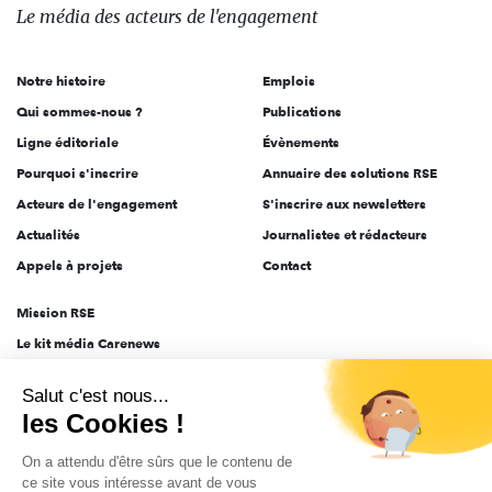
des
Le média
des acteurs
de l'engagement
acteurs
de
Notre histoire
Emplois
l'engagement
Qui sommes-nous ?
Publications
Ligne éditoriale
Évènements
Pourquoi s'inscrire
Annuaire des solutions RSE
Acteurs de l'engagement
S'inscrire aux newsletters
Actualités
Journalistes et rédacteurs
Appels à projets
Contact
Mission RSE
Le kit média Carenews
Groupe AEF
Salut c'est nous...
AEF info
les Cookies !
Novethic
On a attendu d'être sûrs que le contenu de
PRODURABLE
ce site vous intéresse avant de vous