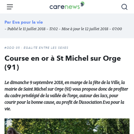
Aller
Carenews,
Menu
Rec
au
Le
contenu
média
Par
Eva pour la vie
principal
des
- Publié le 11 juillet 2018 - 17:02 - Mise à jour le 12 juillet 2018 - 07:00
acteurs
de
l'engagement
#ODD 05 : ÉGALITÉ ENTRE LES SEXES
Course en or à St Michel sur Orge
(91)
Le dimanche 9 septembre 2018, en marge de la fête de la Ville, la
mairie de Saint Michel sur Orge (91) vous propose donc de profiter
du cadre privilégié de la vallée de l’orge, autour des lacs, pour
courir pour la bonne cause, au profit de l’Association Eva pour la
vie.