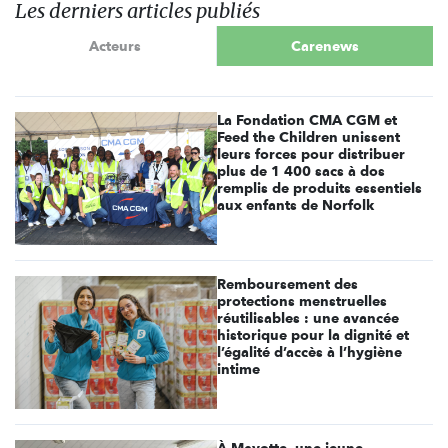
Les derniers articles publiés
Acteurs
Carenews
La Fondation CMA CGM et
Feed the Children unissent
leurs forces pour distribuer
plus de 1 400 sacs à dos
remplis de produits essentiels
aux enfants de Norfolk
Remboursement des
protections menstruelles
réutilisables : une avancée
historique pour la dignité et
l’égalité d’accès à l’hygiène
intime
À Mayotte, une jeune