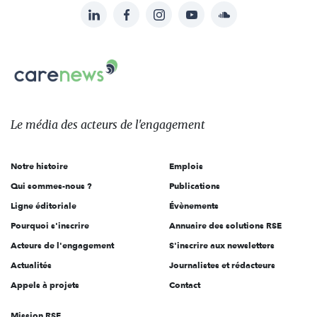
LinkedIn
Facebook
Instagram
YouTube
Soundcloud
Suivez-
nous
Carenews,
sur:
Le
média
des
Le média
des acteurs
de l'engagement
acteurs
de
Notre histoire
Emplois
l'engagement
Qui sommes-nous ?
Publications
Ligne éditoriale
Évènements
Pourquoi s'inscrire
Annuaire des solutions RSE
Acteurs de l'engagement
S'inscrire aux newsletters
Actualités
Journalistes et rédacteurs
Appels à projets
Contact
Mission RSE