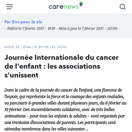
Aller
Carenews,
Menu
Rec
au
Le
contenu
média
Par
Eva pour la vie
principal
des
- Publié le 7 février 2017 - 19:19 - Mise à jour le 7 février 2017 - 20:00
acteurs
de
l'engagement
#ODD 05 : ÉGALITÉ ENTRE LES SEXES
Journée Internationale du cancer
de l'enfant : les associations
s'unissent
Dans le cadre de la journée du cancer de l’enfant, une flamme de
l’espoir, qui représente la force et le courage des enfants malades,
va parcourir 8 grandes villes durant plusieurs jours, du 8 février au
19 février. Des rassemblements solidaires, avec de très belles
animations - pour tous les enfants & adultes - sont organisés par
une trentaine d'associations de parents. Les participants sont
attendus nombreux dans les villes suivantes ...