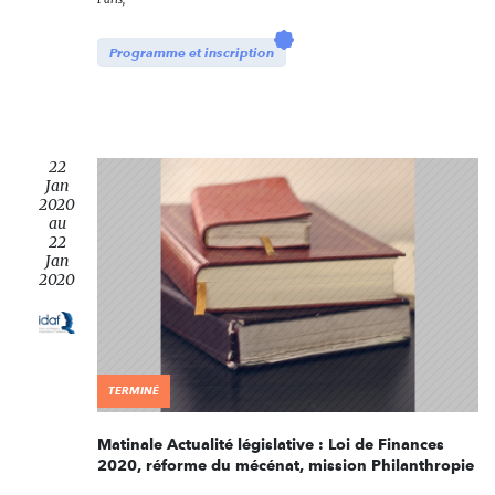
Programme et inscription
22
Jan
2020
au
22
Jan
2020
TERMINÉ
Matinale Actualité législative : Loi de Finances
2020, réforme du mécénat, mission Philanthropie