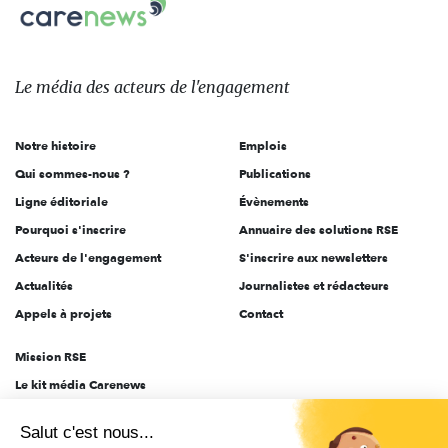
Carenews,
sur:
Le
média
des
Le média
des acteurs
de l'engagement
acteurs
de
Notre histoire
Emplois
l'engagement
Qui sommes-nous ?
Publications
Ligne éditoriale
Évènements
Pourquoi s'inscrire
Annuaire des solutions RSE
Acteurs de l'engagement
S'inscrire aux newsletters
Actualités
Journalistes et rédacteurs
Appels à projets
Contact
Mission RSE
Le kit média Carenews
Groupe AEF
Salut c'est nous...
AEF info