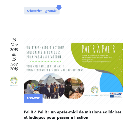
S'inscrire - gratuit
16
Nov
2019
au
16
Nov
2019
TERMINÉ
Pai'R à Pai'R : un après-midi de missions solidaires
et ludiques pour passer à l'action