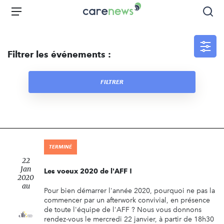
Aller
Carenews,
Menu
Rec
au
Le
contenu
média
principal
des
Filtrer les événements :
acteurs
de
l'engagement
FILTRER
TERMINÉ
22
Jan
Les voeux 2020 de l'AFF !
2020
au
Pour bien démarrer l'année 2020, pourquoi ne pas la
commencer par un afterwork convivial, en présence
de toute l'équipe de l'AFF ? Nous vous donnons
rendez-vous le mercredi 22 janvier, à partir de 18h30