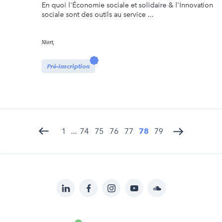
En quoi l'Économie sociale et solidaire & l'Innovation
sociale sont des outils au service ...
Niort,
Pré-inscription
1
...
74
75
76
77
78
79
LinkedIn
Facebook
Instagram
YouTube
Soundcloud
Suivez-
nous