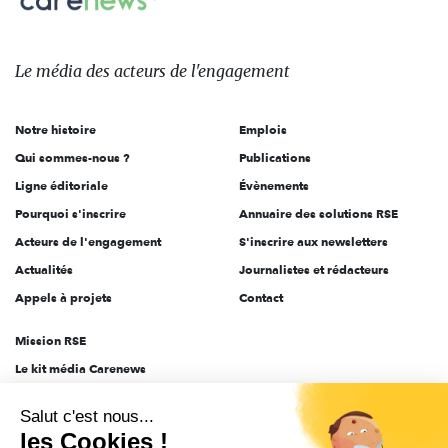
sur:
Le
média
des
Le média
des acteurs
de l'engagement
acteurs
de
Notre histoire
Emplois
l'engagement
Qui sommes-nous ?
Publications
Ligne éditoriale
Évènements
Pourquoi s'inscrire
Annuaire des solutions RSE
Acteurs de l'engagement
S'inscrire aux newsletters
Actualités
Journalistes et rédacteurs
Appels à projets
Contact
Mission RSE
Le kit média Carenews
Groupe AEF
Salut c'est nous...
AEF info
les Cookies !