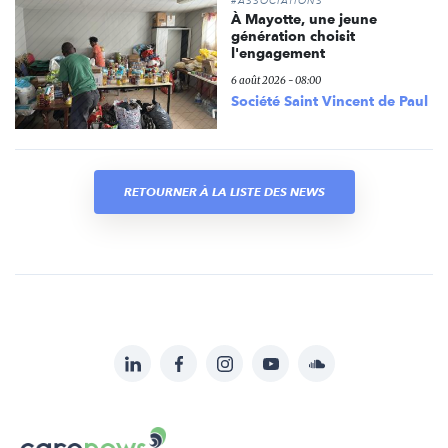
#ASSOCIATIONS
À Mayotte, une jeune
génération choisit
l'engagement
6 août 2026 - 08:00
Société Saint Vincent de Paul
RETOURNER À LA LISTE DES NEWS
LinkedIn
Facebook
Instagram
YouTube
Soundcloud
Suivez-
nous
Carenews,