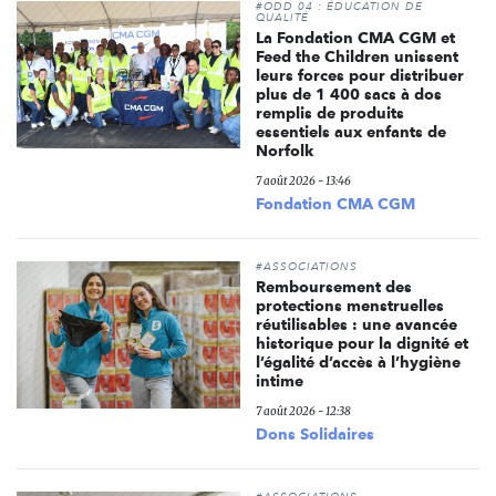
#ODD 04 : ÉDUCATION DE
QUALITÉ
La Fondation CMA CGM et
Feed the Children unissent
leurs forces pour distribuer
plus de 1 400 sacs à dos
remplis de produits
essentiels aux enfants de
Norfolk
7 août 2026 - 13:46
Fondation CMA CGM
#ASSOCIATIONS
Remboursement des
protections menstruelles
réutilisables : une avancée
historique pour la dignité et
l’égalité d’accès à l’hygiène
intime
7 août 2026 - 12:38
Dons Solidaires