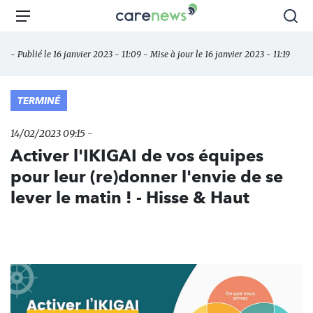
Aller
Carenews,
Menu
Rec
au
Le
contenu
média
- Publié le 16 janvier 2023 - 11:09 - Mise à jour le 16 janvier 2023 - 11:19
principal
des
acteurs
de
TERMINÉ
l'engagement
14/02/2023 09:15 -
Activer l'IKIGAI de vos équipes
pour leur (re)donner l'envie de se
lever le matin ! - Hisse & Haut