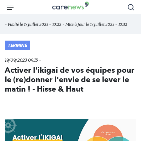
Aller
Carenews,
Menu
Rec
au
Le
contenu
média
- Publié le 17 juillet 2023 - 10:22 - Mise à jour le 17 juillet 2023 - 10:32
principal
des
acteurs
de
TERMINÉ
l'engagement
19/09/2023 09:15 -
Activer l'ikigai de vos équipes pour
le (re)donner l'envie de se lever le
matin ! - Hisse & Haut