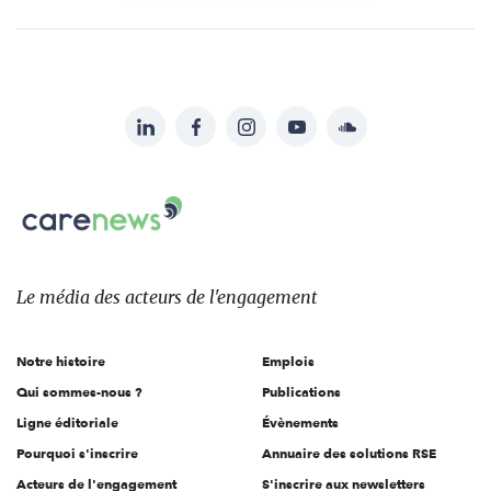
LinkedIn
Facebook
Instagram
YouTube
Soundcloud
Suivez-
nous
Carenews,
sur:
Le
média
des
Le média
des acteurs
de l'engagement
acteurs
de
Notre histoire
Emplois
l'engagement
Qui sommes-nous ?
Publications
Ligne éditoriale
Évènements
Pourquoi s'inscrire
Annuaire des solutions RSE
Acteurs de l'engagement
S'inscrire aux newsletters