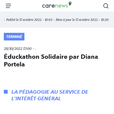
Aller
Carenews,
Menu
Rec
au
Le
contenu
média
- Publié le 17 octobre 2022 - 10:02 - Mise à jour le 17 octobre 2022 - 10:20
principal
des
acteurs
de
TERMINÉ
l'engagement
28/10/2022 17:00 - .
Éduckathon Solidaire par Diana
Portela
LA PÉDAGOGIE AU SERVICE DE
L’INTÉRÊT GÉNÉRAL