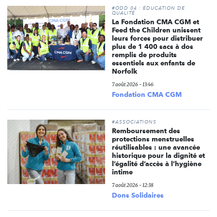
#ODD 04 : ÉDUCATION DE
QUALITÉ
La Fondation CMA CGM et
Feed the Children unissent
leurs forces pour distribuer
plus de 1 400 sacs à dos
remplis de produits
essentiels aux enfants de
Norfolk
7 août 2026 - 13:46
Fondation CMA CGM
#ASSOCIATIONS
Remboursement des
protections menstruelles
réutilisables : une avancée
historique pour la dignité et
l’égalité d’accès à l’hygiène
intime
7 août 2026 - 12:38
Dons Solidaires