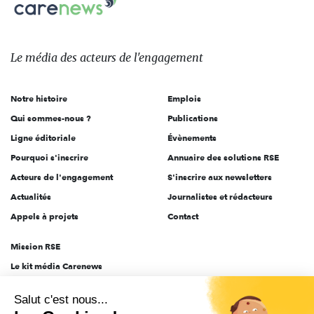
Carenews,
sur:
Le
média
des
Le média
des acteurs
de l'engagement
acteurs
de
Notre histoire
Emplois
l'engagement
Qui sommes-nous ?
Publications
Ligne éditoriale
Évènements
Pourquoi s'inscrire
Annuaire des solutions RSE
Acteurs de l'engagement
S'inscrire aux newsletters
Actualités
Journalistes et rédacteurs
Appels à projets
Contact
Mission RSE
Le kit média Carenews
Groupe AEF
Salut c'est nous...
AEF info