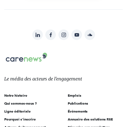
LinkedIn
Facebook
Instagram
YouTube
Soundcloud
Suivez-
nous
Carenews,
sur:
Le
média
des
Le média
des acteurs
de l'engagement
acteurs
de
Notre histoire
Emplois
l'engagement
Qui sommes-nous ?
Publications
Ligne éditoriale
Évènements
Pourquoi s'inscrire
Annuaire des solutions RSE