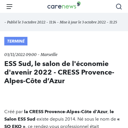
Aller
Carenews,
Menu
Rec
au
Le
contenu
média
- Publié le 3 octobre 2022 - 11:14 - Mise à jour le 3 octobre 2022 - 11:25
principal
des
acteurs
de
TERMINÉ
l'engagement
03/11/2022 09:00 - Marseille
ESS Sud, le salon de l'économie
d'avenir 2022 - CRESS Provence-
Alpes-Côte d’Azur
Créé par
la CRESS Provence-Alpes-Côte d’Azur
,
le
Salon ESS Sud
existe depuis 2014. Né sous le nom de
«
SO EKO »
, ce rendez-vous professionnel était