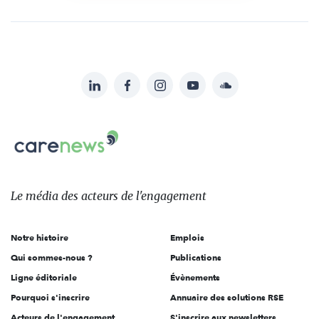
LinkedIn
Facebook
Instagram
YouTube
Soundcloud
Suivez-
nous
Carenews,
sur:
Le
média
des
Le média
des acteurs
de l'engagement
acteurs
de
Notre histoire
Emplois
l'engagement
Qui sommes-nous ?
Publications
Ligne éditoriale
Évènements
Pourquoi s'inscrire
Annuaire des solutions RSE
Acteurs de l'engagement
S'inscrire aux newsletters