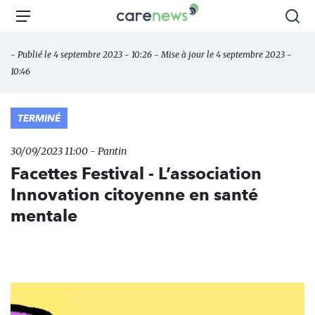
Aller
Carenews,
Menu
Rec
au
Le
contenu
média
- Publié le 4 septembre 2023 - 10:26 - Mise à jour le 4 septembre 2023 -
principal
des
10:46
acteurs
de
l'engagement
TERMINÉ
30/09/2023 11:00 - Pantin
Facettes Festival - L’association
Innovation citoyenne en santé
mentale