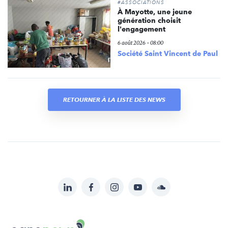
#ASSOCIATIONS
À Mayotte, une jeune
génération choisit
l'engagement
6 août 2026 - 08:00
Société Saint Vincent de Paul
RETOURNER À LA LISTE DES NEWS
LinkedIn
Facebook
Instagram
YouTube
Soundcloud
Suivez-
nous
Carenews,