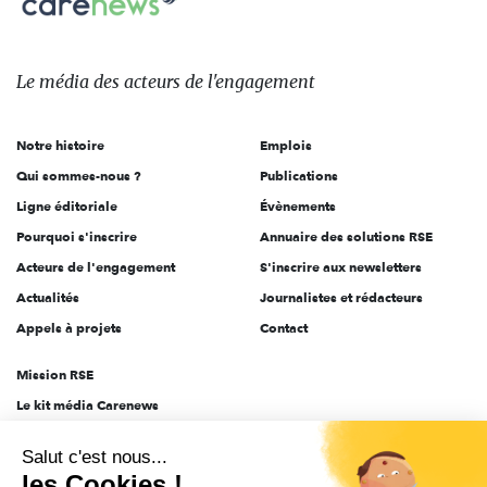
sur:
Le
média
des
Le média
des acteurs
de l'engagement
acteurs
de
Notre histoire
Emplois
l'engagement
Qui sommes-nous ?
Publications
Ligne éditoriale
Évènements
Pourquoi s'inscrire
Annuaire des solutions RSE
Acteurs de l'engagement
S'inscrire aux newsletters
Actualités
Journalistes et rédacteurs
Appels à projets
Contact
Mission RSE
Le kit média Carenews
Groupe AEF
Salut c'est nous...
AEF info
les Cookies !