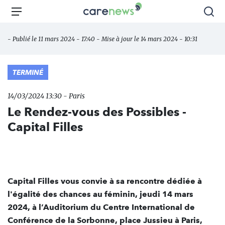
Aller
Carenews,
Menu
Rec
au
Le
contenu
média
- Publié le 11 mars 2024 - 17:40 - Mise à jour le 14 mars 2024 - 10:31
principal
des
acteurs
de
TERMINÉ
l'engagement
14/03/2024 13:30 - Paris
Le Rendez-vous des Possibles -
Capital Filles
Capital Filles vous convie à sa rencontre dédiée à
l'égalité des chances au féminin, jeudi 14 mars
2024, à l’Auditorium du Centre International de
Conférence de la Sorbonne, place Jussieu à Paris,