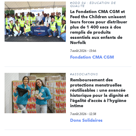
#ODD 04 : ÉDUCATION DE
QUALITÉ
La Fondation CMA CGM et
Feed the Children unissent
leurs forces pour distribuer
plus de 1 400 sacs à dos
remplis de produits
essentiels aux enfants de
Norfolk
7 août 2026 - 13:46
Fondation CMA CGM
#ASSOCIATIONS
Remboursement des
protections menstruelles
réutilisables : une avancée
historique pour la dignité et
l’égalité d’accès à l’hygiène
intime
7 août 2026 - 12:38
Dons Solidaires