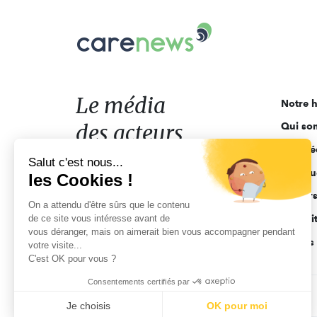
Carenews,
Le
média
des
acteurs
Le média
Notre h
de
des acteurs
Qui so
l'engagement
Ligne é
de l'engagement
Salut c'est nous...
Pourquo
les Cookies !
Acteur
On a attendu d'être sûrs que le contenu
de ce site vous intéresse avant de
Actuali
vous déranger, mais on aimerait bien vous accompagner pendant
Appels 
votre visite...
C'est OK pour vous ?
Consentements certifiés par
CGV
Données personnelles
Mentions légales
Je choisis
OK pour moi