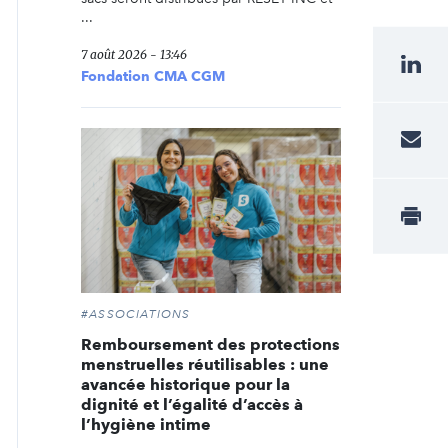
...
7 août 2026 - 13:46
Fondation CMA CGM
#ASSOCIATIONS
Remboursement des protections
menstruelles réutilisables : une
avancée historique pour la
dignité et l’égalité d’accès à
l’hygiène intime