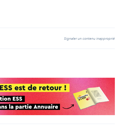
t
Signaler un contenu inapproprié