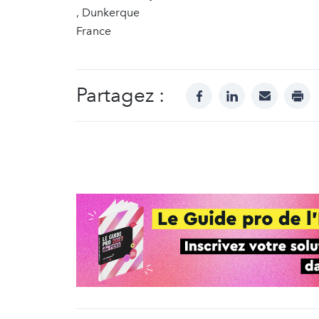
, Dunkerque
France
Partagez :
facebook
linkedin
mail
prin