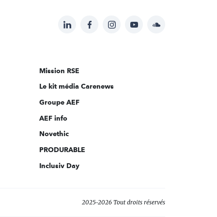
LinkedIn
Facebook
Instagram
YouTube
Soundcloud
Suivez-
nous
sur:
Mission RSE
Le kit média Carenews
Groupe AEF
AEF info
Novethic
PRODURABLE
Inclusiv Day
2025-2026 Tout droits réservés