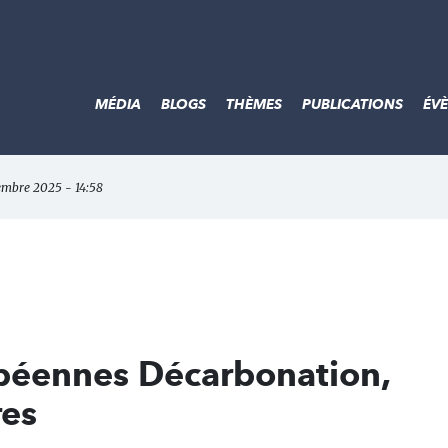
MÉDIA
BLOGS
THÈMES
PUBLICATIONS
ÉV
tembre 2025 - 14:58
péennes Décarbonation,
res