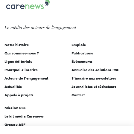
Carenews,
sur:
Le
média
des
Le média
des acteurs
de l'engagement
acteurs
de
Notre histoire
Emplois
l'engagement
Qui sommes-nous ?
Publications
Ligne éditoriale
Évènements
Pourquoi s'inscrire
Annuaire des solutions RSE
Acteurs de l'engagement
S'inscrire aux newsletters
Actualités
Journalistes et rédacteurs
Appels à projets
Contact
Mission RSE
Le kit média Carenews
Groupe AEF
AEF info