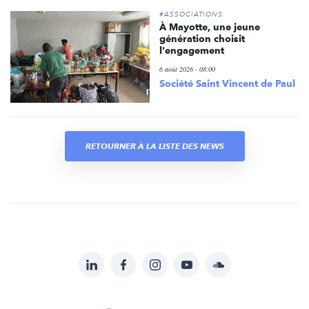
#ASSOCIATIONS
À Mayotte, une jeune
génération choisit
l'engagement
6 août 2026 - 08:00
Société Saint Vincent de Paul
RETOURNER À LA LISTE DES NEWS
LinkedIn
Facebook
Instagram
YouTube
Soundcloud
Suivez-
nous