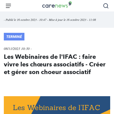
Aller
Carenews,
Menu
Rec
au
Le
contenu
média
- Publié le 16 octobre 2023 - 10:47 - Mise à jour le 16 octobre 2023 - 11:08
principal
des
acteurs
de
TERMINÉ
l'engagement
08/11/2023 10:30 -
Les Webinaires de l'IFAC : faire
vivre les chœurs associatifs - Créer
et gérer son choeur associatif