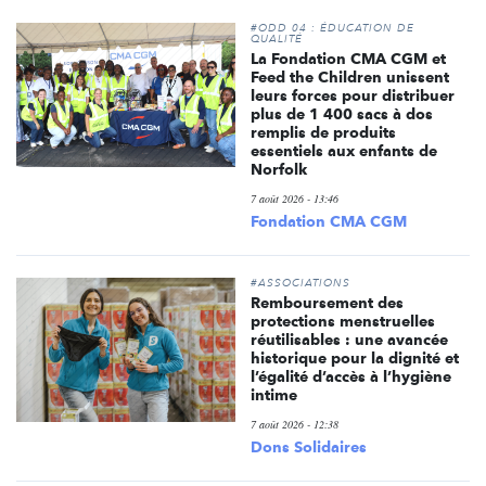
#ODD 04 : ÉDUCATION DE
QUALITÉ
La Fondation CMA CGM et
Feed the Children unissent
leurs forces pour distribuer
plus de 1 400 sacs à dos
remplis de produits
essentiels aux enfants de
Norfolk
7 août 2026 - 13:46
Fondation CMA CGM
#ASSOCIATIONS
Remboursement des
protections menstruelles
réutilisables : une avancée
historique pour la dignité et
l’égalité d’accès à l’hygiène
intime
7 août 2026 - 12:38
Dons Solidaires