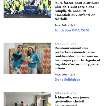
leurs forces pour distribuer
plus de 1 400 sacs à dos
remplis de produits
essentiels aux enfants de
Norfolk
7 août 2026 - 13:46
Fondation CMA CGM
#ASSOCIATIONS
Remboursement des
protections menstruelles
réutilisables : une avancée
historique pour la dignité et
l’égalité d’accès à l’hygiène
intime
7 août 2026 - 12:38
Dons Solidaires
#ASSOCIATIONS
À Mayotte, une jeune
génération choisit
l'engagement