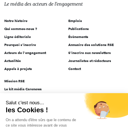
des
Le média
des acteurs
de l'engagement
acteurs
de
Notre histoire
Emplois
l'engagement
Qui sommes-nous ?
Publications
Ligne éditoriale
Évènements
Pourquoi s'inscrire
Annuaire des solutions RSE
Acteurs de l'engagement
S'inscrire aux newsletters
Actualités
Journalistes et rédacteurs
Appels à projets
Contact
Mission RSE
Le kit média Carenews
Groupe AEF
Salut c'est nous...
AEF info
les Cookies !
Novethic
On a attendu d'être sûrs que le contenu de
PRODURABLE
ce site vous intéresse avant de vous