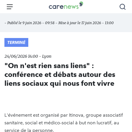
Aller
Carenews,
Menu
Rec
au
Le
contenu
média
- Publié le 9 juin 2026 - 09:58 - Mise à jour le 17 juin 2026 - 13:00
principal
des
acteurs
de
TERMINÉ
l'engagement
24/06/2026 14:00 - Lyon
"On n'est rien sans liens" :
conférence et débats autour des
liens sociaux qui nous font vivre
L'événement est organisé par Itinova, groupe associatif
sanitaire, social et médico-social à but non lucratif, au
service de la personne.