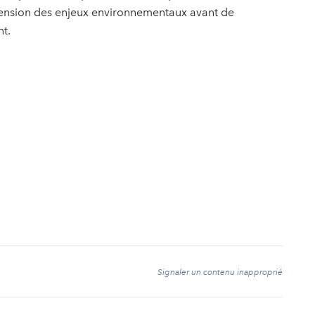
hension des enjeux environnementaux avant de
nt.
t
Signaler un contenu inapproprié