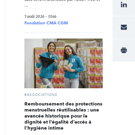
...
7 août 2026 - 13:46
Fondation CMA CGM
#ASSOCIATIONS
Remboursement des protections
menstruelles réutilisables : une
avancée historique pour la
dignité et l’égalité d’accès à
l’hygiène intime