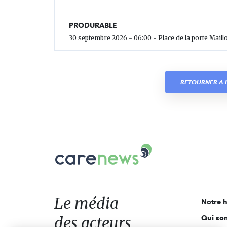
PRODURABLE
30 septembre 2026 - 06:00 - Place de la porte Maillo
RETOURNER À L
Carenews,
Le
média
des
acteurs
Le média
Notre h
de
des acteurs
Qui so
l'engagement