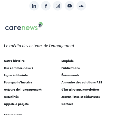
LinkedIn
Facebook
Instagram
YouTube
Soundcloud
Suivez-
nous
Carenews,
sur:
Le
média
des
Le média
des acteurs
de l'engagement
acteurs
de
Notre histoire
Emplois
l'engagement
Qui sommes-nous ?
Publications
Ligne éditoriale
Évènements
Pourquoi s'inscrire
Annuaire des solutions RSE
Acteurs de l'engagement
S'inscrire aux newsletters
Actualités
Journalistes et rédacteurs
Appels à projets
Contact
Mission RSE