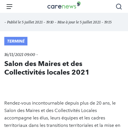
Aller
Carenews,
Menu
Rec
au
Le
contenu
média
- Publié le 5 juillet 2021 - 19:10 - Mise à jour le 5 juillet 2021 - 19:15
principal
des
acteurs
de
TERMINÉ
l'engagement
16/11/2021 09:00 -
Salon des Maires et des
Collectivités locales 2021
Rendez-vous incontournable depuis plus de 20 ans, le
Salon des Maires et des Collectivités Locales
accompagne les élus, leurs équipes et les cadres
territoriaux dans les transitions territoriales et la mise en