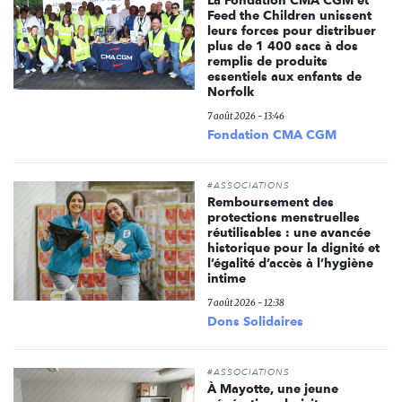
La Fondation CMA CGM et
Feed the Children unissent
leurs forces pour distribuer
plus de 1 400 sacs à dos
remplis de produits
essentiels aux enfants de
Norfolk
7 août 2026 - 13:46
Fondation CMA CGM
#ASSOCIATIONS
Remboursement des
protections menstruelles
réutilisables : une avancée
historique pour la dignité et
l’égalité d’accès à l’hygiène
intime
7 août 2026 - 12:38
Dons Solidaires
#ASSOCIATIONS
À Mayotte, une jeune