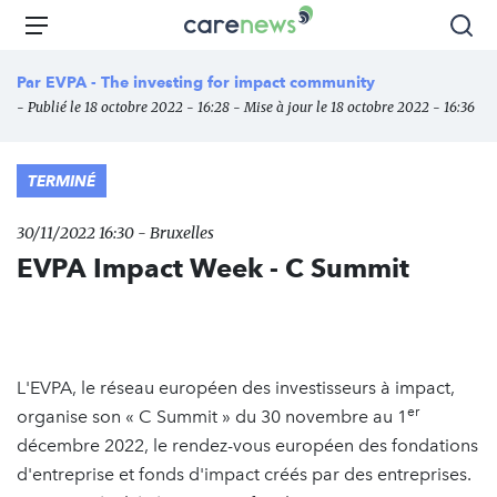
Aller
Carenews,
Menu
Rec
au
Le
contenu
média
Par
EVPA - The investing for impact community
principal
des
- Publié le 18 octobre 2022 - 16:28 - Mise à jour le 18 octobre 2022 - 16:36
acteurs
de
l'engagement
TERMINÉ
30/11/2022 16:30 - Bruxelles
EVPA Impact Week - C Summit
L'EVPA, le réseau européen des investisseurs à impact,
er
organise son « C Summit » du 30 novembre au 1
décembre 2022, le rendez-vous européen des fondations
d'entreprise et fonds d'impact créés par des entreprises.