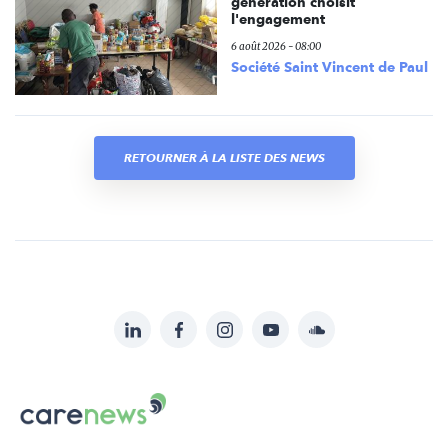
génération choisit
l'engagement
6 août 2026 - 08:00
Société Saint Vincent de Paul
RETOURNER À LA LISTE DES NEWS
LinkedIn
Facebook
Instagram
YouTube
Soundcloud
Suivez-
nous
Carenews,
sur:
Le