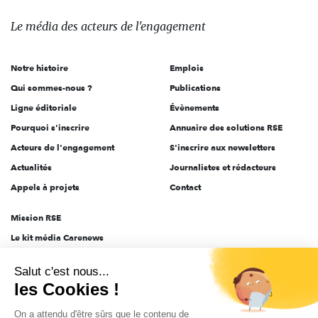
média
des
Le média
des acteurs
de l'engagement
acteurs
de
Notre histoire
Emplois
l'engagement
Qui sommes-nous ?
Publications
Ligne éditoriale
Évènements
Pourquoi s'inscrire
Annuaire des solutions RSE
Acteurs de l'engagement
S'inscrire aux newsletters
Actualités
Journalistes et rédacteurs
Appels à projets
Contact
Mission RSE
Le kit média Carenews
Groupe AEF
Salut c'est nous...
AEF info
les Cookies !
Novethic
On a attendu d'être sûrs que le contenu de
PRODURABLE