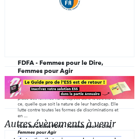
FDFA - Femmes pour le Dire,
Femmes pour Agir
Fondée en 2003, année européenne des personnes
handicapées, l’association Femmes pour le Dire,
Femmes pour Agir a pour objet de promouvoir la
place des femmes handicapées dans la société et
ce, quelle que soit la nature de leur handicap. Elle
lutte contre toutes les formes de discriminations et
en ...
Autres évènements à venir
Tous les articles FDFA - Femmes pour le Dire,
Femmes pour Agir