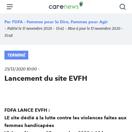
Aller
Carenews,
Menu
Rec
au
Le
contenu
média
Par
FDFA - Femmes pour le Dire, Femmes pour Agir
principal
des
- Publié le 17 novembre 2020 - 15:42 - Mise à jour le 17 novembre 2020 -
acteurs
15:48
de
l'engagement
TERMINÉ
25/11/2020 10:00 -
Lancement du site EVFH
FDFA LANCE EVFH :
LE site dédié à la lutte contre les violences faites aux
femmes handicapées