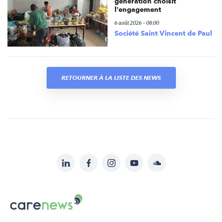
génération choisit
l'engagement
6 août 2026 - 08:00
Société Saint Vincent de Paul
RETOURNER À LA LISTE DES NEWS
LinkedIn
Facebook
Instagram
YouTube
Soundcloud
Suivez-
nous
Carenews,
sur:
Le