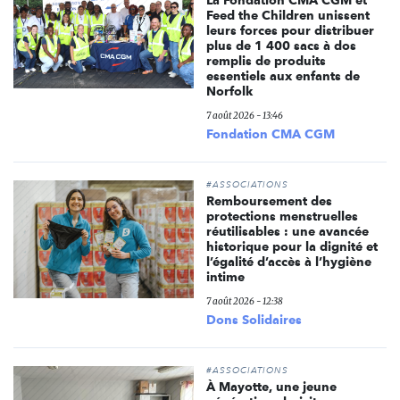
Feed the Children unissent
leurs forces pour distribuer
plus de 1 400 sacs à dos
remplis de produits
essentiels aux enfants de
Norfolk
7 août 2026 - 13:46
Fondation CMA CGM
#ASSOCIATIONS
Remboursement des
protections menstruelles
réutilisables : une avancée
historique pour la dignité et
l’égalité d’accès à l’hygiène
intime
7 août 2026 - 12:38
Dons Solidaires
#ASSOCIATIONS
À Mayotte, une jeune