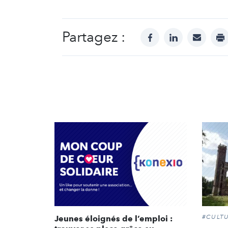
Partagez :
facebook
linkedin
mail
pr
#CULT
Jeunes éloignés de l’emploi :