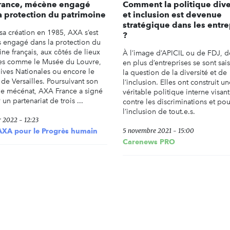
rance, mécène engagé
Comment la politique dive
a protection du patrimoine
et inclusion est devenue
stratégique dans les entre
sa création en 1985, AXA s’est
?
s engagé dans la protection du
ne français, aux côtés de lieux
À l’image d’APICIL ou de FDJ, d
es comme le Musée du Louvre,
en plus d’entreprises se sont sai
hives Nationales ou encore le
la question de la diversité et de
de Versailles. Poursuivant son
l’inclusion. Elles ont construit u
de mécénat, AXA France a signé
véritable politique interne visant 
un partenariat de trois ...
contre les discriminations et pou
l’inclusion de tout.e.s.
r 2022 - 12:23
AXA pour le Progrès humain
5 novembre 2021 - 15:00
Carenews PRO