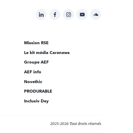
LinkedIn
Facebook
Instagram
YouTube
Soundcloud
Suivez-
nous
sur:
Mission RSE
Le kit média Carenews
Groupe AEF
AEF info
Novethic
PRODURABLE
Inclusiv Day
2025-2026 Tout droits réservés