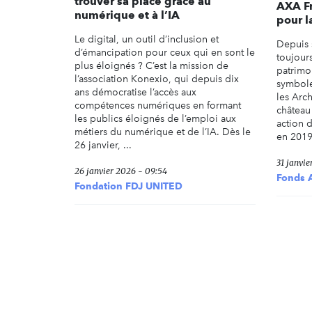
trouver sa place grâce au
AXA F
numérique et à l’IA
pour l
Le digital, un outil d’inclusion et
Depuis 
d’émancipation pour ceux qui en sont le
toujour
plus éloignés ? C’est la mission de
patrimoi
l’association Konexio, qui depuis dix
symbol
ans démocratise l’accès aux
les Arc
compétences numériques en formant
château 
les publics éloignés de l’emploi aux
action 
métiers du numérique et de l’IA. Dès le
en 2019 
26 janvier, ...
31 janvie
26 janvier 2026 - 09:54
Fonds 
Fondation FDJ UNITED