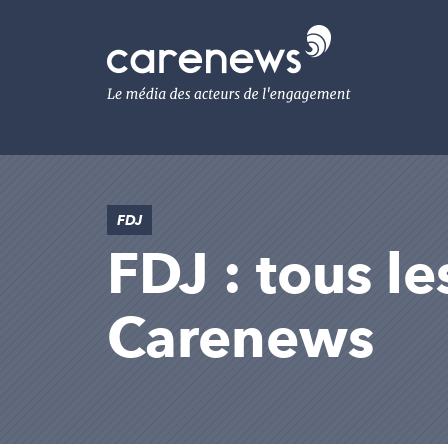
Aller
au
Carenews,
contenu
Le
principal
média
des
acteurs
de
l'engagement
FDJ
FDJ : tous le
Carenews