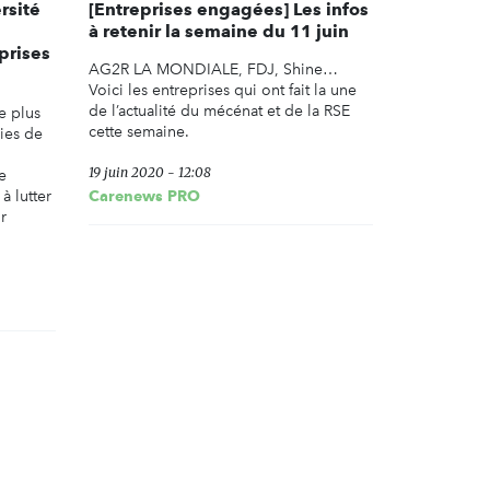
rsité
[Entreprises engagées] Les infos
à retenir la semaine du 11 juin
prises
AG2R LA MONDIALE, FDJ, Shine…
Voici les entreprises qui ont fait la une
de l’actualité du mécénat et de la RSE
e plus
cette semaine.
sies de
19 juin 2020 - 12:08
ne
à lutter
Carenews PRO
r