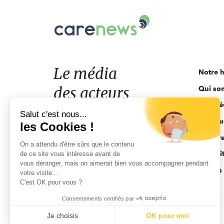
Carenews,
Le
média
des
acteurs
Le média
Notre h
de
des acteurs
Qui so
l'engagement
Ligne é
de l'engagement
Salut c'est nous...
Pourquo
les Cookies !
Acteur
On a attendu d'être sûrs que le contenu
Actuali
de ce site vous intéresse avant de
vous déranger, mais on aimerait bien vous accompagner pendant
Appels 
votre visite...
C'est OK pour vous ?
Consentements certifiés par
CGV
Données personnelles
Mentions légales
Je choisis
OK pour moi