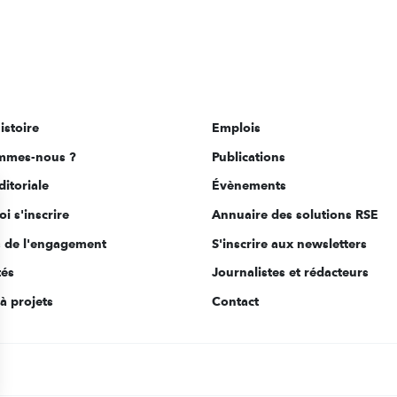
istoire
Emplois
mmes-nous ?
Publications
ditoriale
Évènements
i s'inscrire
Annuaire des solutions RSE
s de l'engagement
S'inscrire aux newsletters
tés
Journalistes et rédacteurs
à projets
Contact