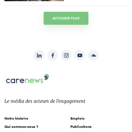
AFFICHER PLUS
LinkedIn
Facebook
Instagram
YouTube
Soundcloud
Suivez-
nous
Carenews,
sur:
Le
média
des
Le média
des acteurs
de l'engagement
acteurs
de
Notre histoire
Emplois
l'engagement
Qui sommes-nous ?
Publications