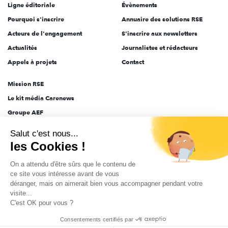
Ligne éditoriale
Évènements
Pourquoi s'inscrire
Annuaire des solutions RSE
Acteurs de l'engagement
S'inscrire aux newsletters
Actualités
Journalistes et rédacteurs
Appels à projets
Contact
Mission RSE
Le kit média Carenews
Groupe AEF
AEF info
Salut c'est nous...
Novethic
les Cookies !
PRODURABLE
On a attendu d'être sûrs que le contenu de
Inclusiv Day
ce site vous intéresse avant de vous
déranger, mais on aimerait bien vous accompagner pendant votre
visite...
C'est OK pour vous ?
CGV
Données personnelles
Mentions légales
2025-2026 Tout droits réservés
Consentements certifiés par