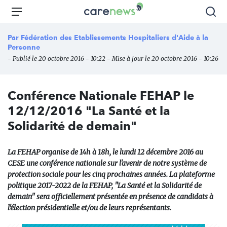
Aller
Carenews,
Menu
Rec
au
Le
contenu
média
Par
Fédération des Etablissements Hospitaliers d'Aide à la
principal
des
Personne
acteurs
- Publié le 20 octobre 2016 - 10:22 - Mise à jour le 20 octobre 2016 - 10:26
de
l'engagement
Conférence Nationale FEHAP le
12/12/2016 "La Santé et la
Solidarité de demain"
La FEHAP organise de 14h à 18h, le lundi 12 décembre 2016 au
CESE une conférence nationale sur l'avenir de notre système de
protection sociale pour les cinq prochaines années. La plateforme
politique 2017-2022 de la FEHAP, "La Santé et la Solidarité de
demain" sera officiellement présentée en présence de candidats à
l'élection présidentielle et/ou de leurs représentants.