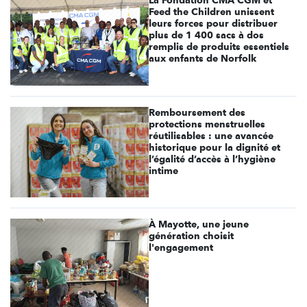
Feed the Children unissent
leurs forces pour distribuer
plus de 1 400 sacs à dos
remplis de produits essentiels
aux enfants de Norfolk
Remboursement des
protections menstruelles
réutilisables : une avancée
historique pour la dignité et
l’égalité d’accès à l’hygiène
intime
À Mayotte, une jeune
génération choisit
l'engagement