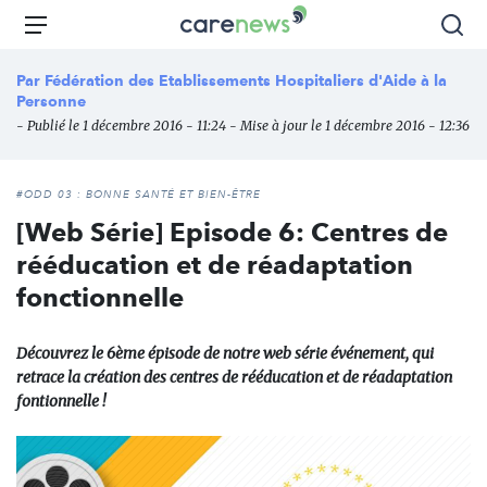
Aller
Carenews,
Menu
Rec
au
Le
contenu
média
Par
Fédération des Etablissements Hospitaliers d'Aide à la
principal
des
Personne
acteurs
- Publié le 1 décembre 2016 - 11:24 - Mise à jour le 1 décembre 2016 - 12:36
de
l'engagement
#ODD 03 : BONNE SANTÉ ET BIEN-ÊTRE
[Web Série] Episode 6: Centres de
rééducation et de réadaptation
fonctionnelle
Découvrez le 6ème épisode de notre web série événement, qui
retrace la création des centres de rééducation et de réadaptation
fontionnelle !