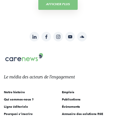
AFFICHER PLUS
LinkedIn
Facebook
Instagram
YouTube
Soundcloud
Suivez-
nous
Carenews,
sur:
Le
média
des
Le média
des acteurs
de l'engagement
acteurs
de
Notre histoire
Emplois
l'engagement
Qui sommes-nous ?
Publications
Ligne éditoriale
Évènements
Pourquoi s'inscrire
Annuaire des solutions RSE