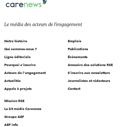
Carenews,
sur:
Le
média
des
Le média
des acteurs
de l'engagement
acteurs
de
Notre histoire
Emplois
l'engagement
Qui sommes-nous ?
Publications
Ligne éditoriale
Évènements
Pourquoi s'inscrire
Annuaire des solutions RSE
Acteurs de l'engagement
S'inscrire aux newsletters
Actualités
Journalistes et rédacteurs
Appels à projets
Contact
Mission RSE
Le kit média Carenews
Groupe AEF
AEF info