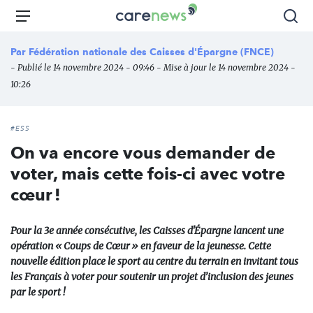
Aller
Carenews,
Menu
Rec
au
Le
contenu
média
Par
Fédération nationale des Caisses d'Épargne (FNCE)
principal
des
- Publié le 14 novembre 2024 - 09:46 - Mise à jour le 14 novembre 2024 -
acteurs
10:26
de
l'engagement
#ESS
On va encore vous demander de
voter, mais cette fois-ci avec votre
cœur !
Pour la 3e année consécutive, les Caisses d'Épargne lancent une
opération « Coups de Cœur » en faveur de la jeunesse. Cette
nouvelle édition place le sport au centre du terrain en invitant tous
les Français à voter pour soutenir un projet d’inclusion des jeunes
par le sport !