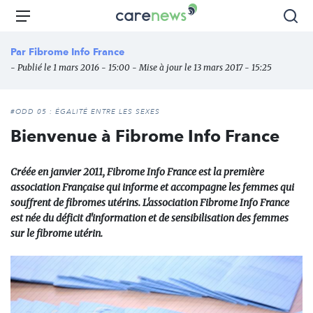
Aller
Carenews,
Menu
Rec
au
Le
contenu
média
Par
Fibrome Info France
principal
des
- Publié le 1 mars 2016 - 15:00 - Mise à jour le 13 mars 2017 - 15:25
acteurs
de
l'engagement
#ODD 05 : ÉGALITÉ ENTRE LES SEXES
Bienvenue à Fibrome Info France
Créée en janvier 2011, Fibrome Info France est la première
association Française qui informe et accompagne les femmes qui
souffrent de fibromes utérins. L'association Fibrome Info France
est née du déficit d'information et de sensibilisation des femmes
sur le fibrome utérin.