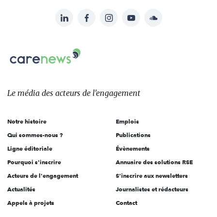
LinkedIn
Facebook
Instagram
YouTube
Soundcloud
Suivez-
nous
Carenews,
sur:
Le
média
des
Le média
des acteurs
de l'engagement
acteurs
de
Notre histoire
Emplois
l'engagement
Qui sommes-nous ?
Publications
Ligne éditoriale
Évènements
Pourquoi s'inscrire
Annuaire des solutions RSE
Acteurs de l'engagement
S'inscrire aux newsletters
Actualités
Journalistes et rédacteurs
Appels à projets
Contact