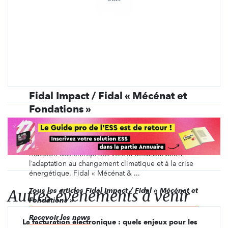
Fidal Impact / Fidal « Mécénat et
Fondations »
Fidal Impact réunit des expertises autour du droit,
de la stratégie et du financement pour développer
des solutions et de nouveaux formats permettant la
mutation des entreprises vers la décarbonation,
l’adaptation au changement climatique et à la crise
énergétique. Fidal « Mécénat & ...
Autres évènements à venir
Tous les articles Fidal Impact / Fidal « Mécénat et
Fondations »
Recevoir les news
La facturation électronique : quels enjeux pour les