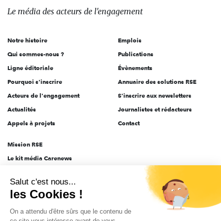
des
Le média
des acteurs
de l'engagement
acteurs
de
Notre histoire
Emplois
l'engagement
Qui sommes-nous ?
Publications
Ligne éditoriale
Évènements
Pourquoi s'inscrire
Annuaire des solutions RSE
Acteurs de l'engagement
S'inscrire aux newsletters
Actualités
Journalistes et rédacteurs
Appels à projets
Contact
Mission RSE
Le kit média Carenews
Groupe AEF
Salut c'est nous...
AEF info
les Cookies !
Novethic
On a attendu d'être sûrs que le contenu de
PRODURABLE
ce site vous intéresse avant de vous