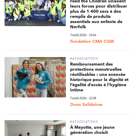
Feed the Children unissent
leurs forces pour distribuer
plus de 1 400 sacs à dos
remplis de produits
essentiels aux enfants de
Norfolk
7 août 2026 - 13:46
Fondation CMA CGM
#ASSOCIATIONS
Remboursement des
protections menstruelles
réutilisables : une avancée
historique pour la dignité et
l’égalité d’accès à l’hygiène
intime
7 août 2026 - 12:38
Dons Solidaires
#ASSOCIATIONS
À Mayotte, une jeune
génération choisit