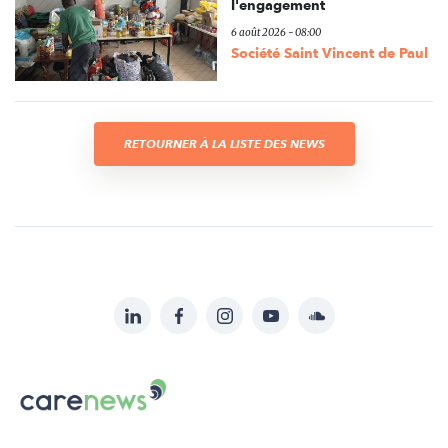
l'engagement
6 août 2026 - 08:00
Société Saint Vincent de Paul
RETOURNER À LA LISTE DES NEWS
LinkedIn
Facebook
Instagram
YouTube
Soundcloud
Suivez-
nous
Carenews,
sur:
Le
média