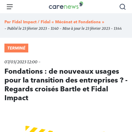
Aller
Carenews,
Menu
Rec
au
Le
contenu
média
Par
Fidal Impact / Fidal « Mécénat et Fondations »
principal
des
- Publié le 23 février 2023 - 11:40 - Mise à jour le 23 février 2023 - 13:44
acteurs
de
l'engagement
TERMINÉ
07/03/2023 12:00 -
Fondations : de nouveaux usages
pour la transition des entreprises ? -
Regards croisés Bartle et Fidal
Impact