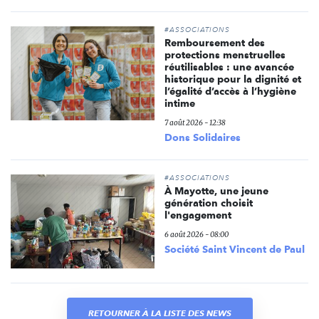
#ASSOCIATIONS
Remboursement des
protections menstruelles
réutilisables : une avancée
historique pour la dignité et
l’égalité d’accès à l’hygiène
intime
7 août 2026 - 12:38
Dons Solidaires
#ASSOCIATIONS
À Mayotte, une jeune
génération choisit
l'engagement
6 août 2026 - 08:00
Société Saint Vincent de Paul
RETOURNER À LA LISTE DES NEWS