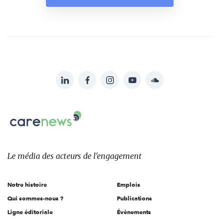
LinkedIn
Facebook
Instagram
YouTube
Soundcloud
Suivez-
nous
Carenews,
sur:
Le
média
des
Le média
des acteurs
de l'engagement
acteurs
de
Notre histoire
Emplois
l'engagement
Qui sommes-nous ?
Publications
Ligne éditoriale
Évènements