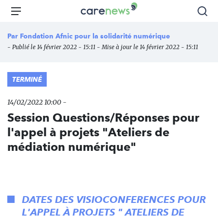
Aller
Carenews,
Menu
Rec
au
Le
contenu
média
Par
Fondation Afnic pour la solidarité numérique
principal
des
- Publié le 14 février 2022 - 15:11 - Mise à jour le 14 février 2022 - 15:11
acteurs
de
l'engagement
TERMINÉ
14/02/2022 10:00 -
Session Questions/Réponses pour
l'appel à projets "Ateliers de
médiation numérique"
DATES DES VISIOCONFERENCES POUR
L'APPEL À PROJETS " ATELIERS DE