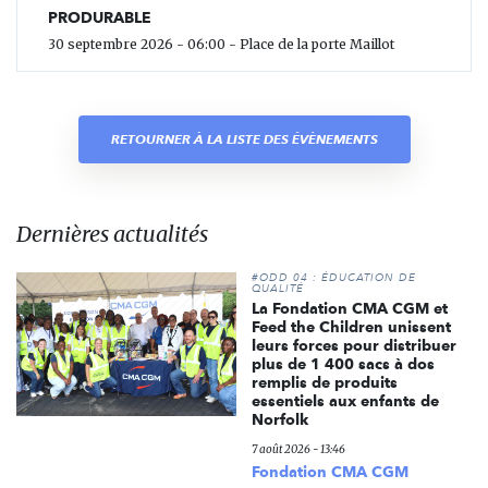
PRODURABLE
30 septembre 2026 - 06:00 - Place de la porte Maillot
RETOURNER À LA LISTE DES ÉVÈNEMENTS
Dernières actualités
#ODD 04 : ÉDUCATION DE
QUALITÉ
La Fondation CMA CGM et
Feed the Children unissent
leurs forces pour distribuer
plus de 1 400 sacs à dos
remplis de produits
essentiels aux enfants de
Norfolk
7 août 2026 - 13:46
Fondation CMA CGM