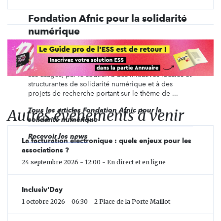
Fondation Afnic pour la solidarité
numérique
La Fondation Afnic pour la Solidarité Numérique a
pour objet le soutien au développement d'un
internet solidaire, la formation et la sensibilisation à
ses usages, par le soutien à des initiatives locales et
structurantes de solidarité numérique et à des
projets de recherche portant sur le thème de ...
Autres évènements à venir
Tous les articles Fondation Afnic pour la
solidarité numérique
Recevoir les news
La facturation électronique : quels enjeux pour les
associations ?
24 septembre 2026 - 12:00 - En direct et en ligne
Inclusiv'Day
1 octobre 2026 - 06:30 - 2 Place de la Porte Maillot