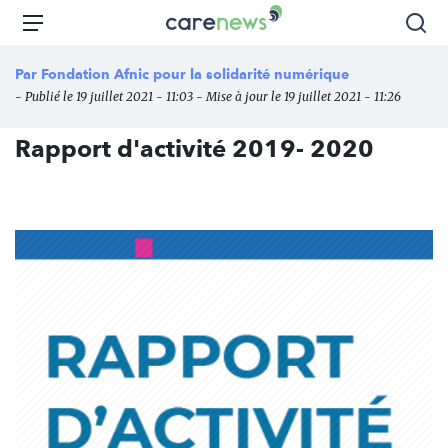
Aller
Carenews,
Menu
Rec
au
Le
contenu
média
Par
Fondation Afnic pour la solidarité numérique
principal
des
- Publié le 19 juillet 2021 - 11:03 - Mise à jour le 19 juillet 2021 - 11:26
acteurs
de
Rapport d'activité 2019- 2020
l'engagement