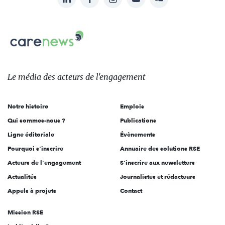
nous
Carenews,
sur:
Le
média
des
Le média
des acteurs
de l'engagement
acteurs
de
Notre histoire
Emplois
l'engagement
Qui sommes-nous ?
Publications
Ligne éditoriale
Évènements
Pourquoi s'inscrire
Annuaire des solutions RSE
Acteurs de l'engagement
S'inscrire aux newsletters
Actualités
Journalistes et rédacteurs
Appels à projets
Contact
Mission RSE