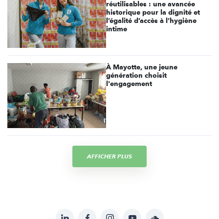
réutilisables : une avancée
historique pour la dignité et
l’égalité d’accès à l’hygiène
intime
À Mayotte, une jeune
génération choisit
l'engagement
AFFICHER PLUS
LinkedIn
Facebook
Instagram
YouTube
Soundcloud
Suivez-