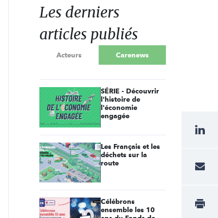
Les derniers
articles publiés
Acteurs
Carenews
SÉRIE - Découvrir
l'histoire de
l'économie
engagée
Les Français et les
déchets sur la
route
Célébrons
ensemble les 10