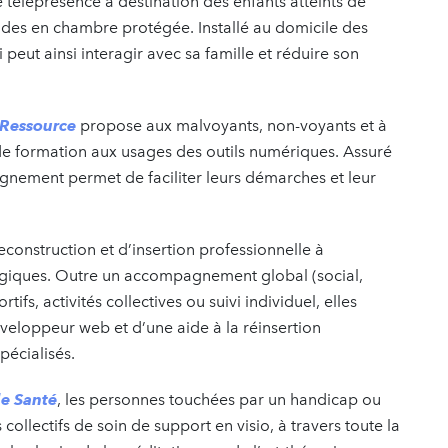
e téléprésence à destination des enfants atteints de
odes en chambre protégée. Installé au domicile des
i peut ainsi interagir avec sa famille et réduire son
Ressource
propose aux malvoyants, non-voyants et à
de formation aux usages des outils numériques. Assuré
nement permet de faciliter leurs démarches et leur
construction et d’insertion professionnelle à
giques. Outre un accompagnement global (social,
ifs, activités collectives ou suivi individuel, elles
veloppeur web et d’une aide à la réinsertion
pécialisés.
de Sant
é
, les personnes touchées par un handicap ou
collectifs de soin de support en visio, à travers toute la