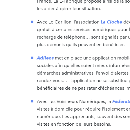
France. La
E-Fabrique
propose ainsi de la so
les aider à gérer leur situation.
Avec Le Carillon, l’association
La Cloche
dé
gratuit à certains services numériques pour l
recharge de téléphone… sont signalés par u
plus démunis qu’ils peuvent en bénéficier.
Adileos
met en place une application mobi
sociales afin qu'elles soient mieux informées
démarches administratives, l’envoi d’alertes
rendez-vous… L’application ne se substitue 
bénéficiaires de ne pas rater d’échéances i
Avec Les Voisineurs Numériques, la
F
é
d
é
rat
visites à domicile pour réduire l’isolemen
numérique. Les apprenants, souvent des seni
visites en fonction de leurs besoins.