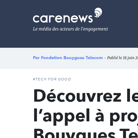
Aller
au
Carenews,
contenu
Le
principal
média
des
acteurs
de
l'engagement
Par
Fondation Bouygues Telecom
- Publié le 18 juin 
#TECH FOR GOOD
Découvrez le
l’appel à pro
Bouygues T