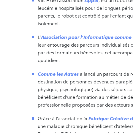
VIK-E de l’association
Appel
, est un robot d
leucémie hospitalisés pour de longues péri
parents, le robot est contrôlé par l’enfant qu
isolement.
L’
Association pour l
’
Informatique comme 
leur entourage des parcours individualisés 
par des formateurs bénévoles, cet accompag
quotidien.
Comme les Autres
a lancé un parcours de re
destination de personnes devenues paraplé
physique, psychologique) via des séjours sport
bénéficient d’une formation au métier de dé
professionnelle proposées par des acteurs s
Grâce à l’association
la
Fabrique Cr
é
ative 
une maladie chronique bénéficient d’ateliers 