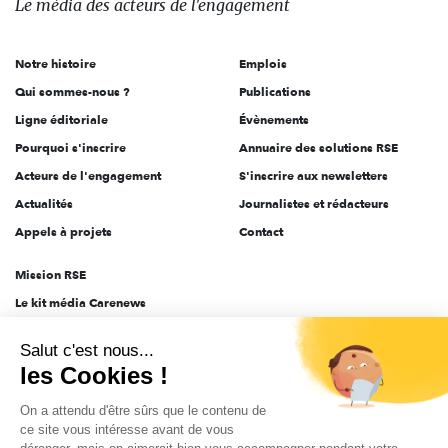
Le média
des acteurs
de l'engagement
acteurs
de
Notre histoire
Emplois
l'engagement
Qui sommes-nous ?
Publications
Ligne éditoriale
Évènements
Pourquoi s'inscrire
Annuaire des solutions RSE
Acteurs de l'engagement
S'inscrire aux newsletters
Actualités
Journalistes et rédacteurs
Appels à projets
Contact
Mission RSE
Le kit média Carenews
Groupe AEF
Salut c'est nous...
AEF info
les Cookies !
Novethic
On a attendu d'être sûrs que le contenu de
PRODURABLE
ce site vous intéresse avant de vous
Inclusiv Day