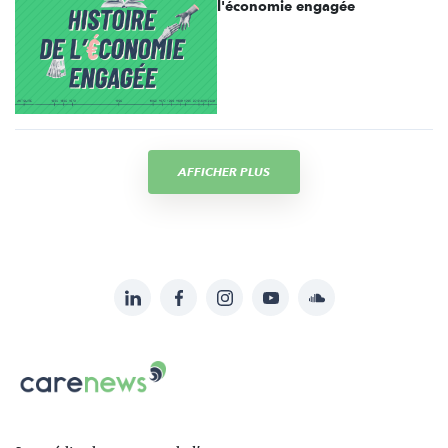
l'économie engagée
AFFICHER PLUS
LinkedIn
Facebook
Instagram
YouTube
Soundcloud
Suivez-
nous
Carenews,
sur:
Le
média
des