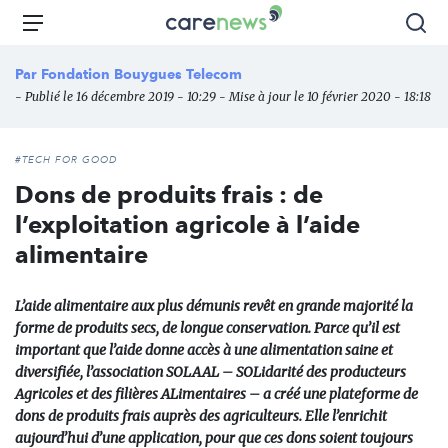
Aller
Carenews,
Menu
Rec
au
Le
contenu
média
Par
Fondation Bouygues Telecom
principal
des
- Publié le 16 décembre 2019 - 10:29 - Mise à jour le 10 février 2020 - 18:18
acteurs
de
l'engagement
#TECH FOR GOOD
Dons de produits frais : de
l’exploitation agricole à l’aide
alimentaire
L’aide alimentaire aux plus démunis revêt en grande majorité la
forme de produits secs, de longue conservation. Parce qu’il est
important que l’aide donne accès à une alimentation saine et
diversifiée, l’association SOLAAL – SOLidarité des producteurs
Agricoles et des filières ALimentaires – a créé une plateforme de
dons de produits frais auprès des agriculteurs. Elle l’enrichit
aujourd’hui d’une application, pour que ces dons soient toujours