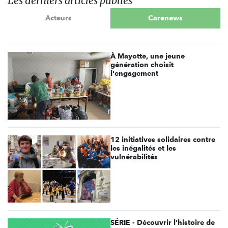
Les derniers articles publiés
Acteurs
Carenews
À Mayotte, une jeune
génération choisit
l'engagement
12 initiatives solidaires contre
les inégalités et les
vulnérabilités
SÉRIE - Découvrir l'histoire de