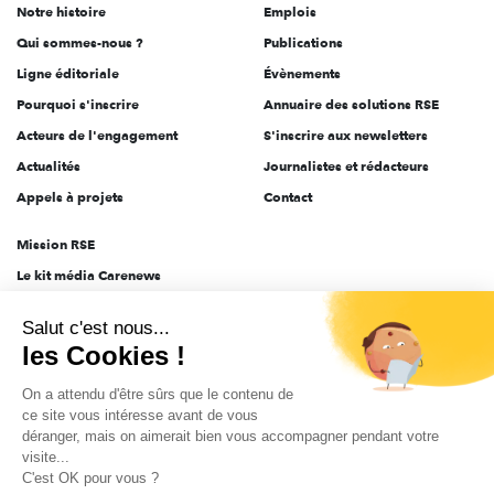
Notre histoire
Emplois
l'engagement
Qui sommes-nous ?
Publications
Ligne éditoriale
Évènements
Pourquoi s'inscrire
Annuaire des solutions RSE
Acteurs de l'engagement
S'inscrire aux newsletters
Actualités
Journalistes et rédacteurs
Appels à projets
Contact
Mission RSE
Le kit média Carenews
Groupe AEF
Salut c'est nous...
AEF info
les Cookies !
Novethic
On a attendu d'être sûrs que le contenu de
PRODURABLE
ce site vous intéresse avant de vous
Inclusiv Day
déranger, mais on aimerait bien vous accompagner pendant votre
visite...
C'est OK pour vous ?