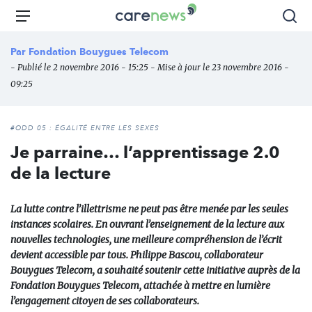
Aller
Carenews,
Menu
Rec
au
Le
contenu
média
Par
Fondation Bouygues Telecom
principal
des
- Publié le 2 novembre 2016 - 15:25 - Mise à jour le 23 novembre 2016 -
acteurs
09:25
de
l'engagement
#ODD 05 : ÉGALITÉ ENTRE LES SEXES
Je parraine… l’apprentissage 2.0
de la lecture
La lutte contre l’illettrisme ne peut pas être menée par les seules
instances scolaires. En ouvrant l’enseignement de la lecture aux
nouvelles technologies, une meilleure compréhension de l’écrit
devient accessible par tous. Philippe Bascou, collaborateur
Bouygues Telecom, a souhaité soutenir cette initiative auprès de la
Fondation Bouygues Telecom, attachée à mettre en lumière
l’engagement citoyen de ses collaborateurs.