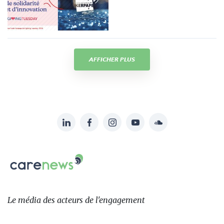
AFFICHER PLUS
LinkedIn
Facebook
Instagram
YouTube
Soundcloud
Suivez-
nous
Carenews,
sur:
Le
média
des
Le média
des acteurs
de l'engagement
acteurs
de