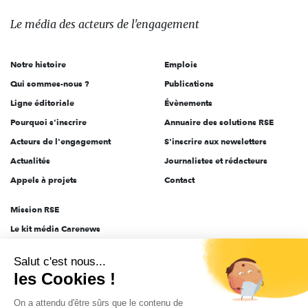
média
des
Le média
des acteurs
de l'engagement
acteurs
de
Notre histoire
Emplois
l'engagement
Qui sommes-nous ?
Publications
Ligne éditoriale
Évènements
Pourquoi s'inscrire
Annuaire des solutions RSE
Acteurs de l'engagement
S'inscrire aux newsletters
Actualités
Journalistes et rédacteurs
Appels à projets
Contact
Mission RSE
Le kit média Carenews
Groupe AEF
Salut c'est nous...
AEF info
les Cookies !
Novethic
On a attendu d'être sûrs que le contenu de
PRODURABLE