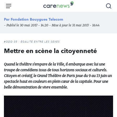
Aller
Carenews,
Menu
Rec
au
Le
contenu
média
Par
Fondation Bouygues Telecom
principal
des
- Publié le 30 mai 2017 - 14:20 - Mise à jour le 31 mai 2017 - 16:44
acteurs
de
l'engagement
#ODD 05 : ÉGALITÉ ENTRE LES SEXES
Mettre en scène la citoyenneté
Quand le théâtre s’empare de la Ville, il embarque avec lui une
troupe de comédiens issus de tous horizons sociaux et culturels.
Citoyen et créatif, le Grand Théâtre de Paris joue du 9 au 13 juin un
spectacle haut en couleurs en plein cœur de la capitale. Pour une
belle démonstration de vivre ensemble.