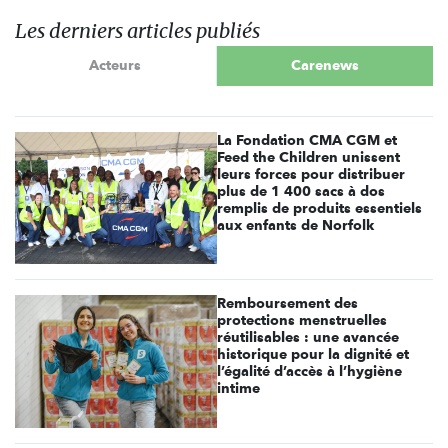
Les derniers articles publiés
Acteurs
Carenews
La Fondation CMA CGM et
Feed the Children unissent
leurs forces pour distribuer
plus de 1 400 sacs à dos
remplis de produits essentiels
aux enfants de Norfolk
Remboursement des
protections menstruelles
réutilisables : une avancée
historique pour la dignité et
l’égalité d’accès à l’hygiène
intime