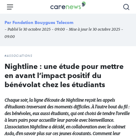
Aller
Carenews,
Menu
Rec
au
Le
contenu
média
Par
Fondation Bouygues Telecom
principal
des
- Publié le 30 octobre 2025 - 09:00 - Mise à jour le 30 octobre 2025 -
acteurs
09:00
de
l'engagement
#ASSOCIATIONS
Nightline : une étude pour mettre
en avant l’impact positif du
bénévolat chez les étudiants
Chaque soir, la ligne d’écoute de Nightline reçoit les appels
d’étudiants traversant des moments difficiles. À l’autre bout du fil :
des bénévoles, eux aussi étudiants, qui ont choisi de tendre l’oreille
à leurs pairs pour accueillir leur parole avec bienveillance.
L’association Nightline a décidé, en collaboration avec le cabinet
Asdo, d’en savoir plus sur ces jeunes écoutants. Comment leur