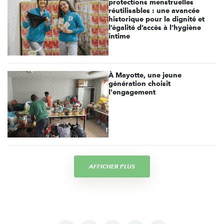
protections menstruelles
réutilisables : une avancée
historique pour la dignité et
l’égalité d’accès à l’hygiène
intime
À Mayotte, une jeune
génération choisit
l'engagement
AFFICHER PLUS