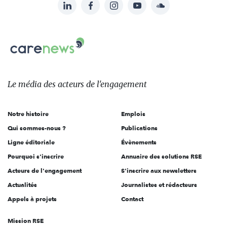
LinkedIn
Facebook
Instagram
YouTube
Soundcloud
Suivez-
nous
Carenews,
sur:
Le
média
des
Le média
des acteurs
de l'engagement
acteurs
de
Notre histoire
Emplois
l'engagement
Qui sommes-nous ?
Publications
Ligne éditoriale
Évènements
Pourquoi s'inscrire
Annuaire des solutions RSE
Acteurs de l'engagement
S'inscrire aux newsletters
Actualités
Journalistes et rédacteurs
Appels à projets
Contact
Mission RSE