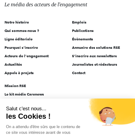
des
Le média
des acteurs
de l'engagement
acteurs
de
Notre histoire
Emplois
l'engagement
Qui sommes-nous ?
Publications
Ligne éditoriale
Évènements
Pourquoi s'inscrire
Annuaire des solutions RSE
Acteurs de l'engagement
S'inscrire aux newsletters
Actualités
Journalistes et rédacteurs
Appels à projets
Contact
Mission RSE
Le kit média Carenews
Groupe AEF
Salut c'est nous...
AEF info
les Cookies !
Novethic
On a attendu d'être sûrs que le contenu de
PRODURABLE
ce site vous intéresse avant de vous