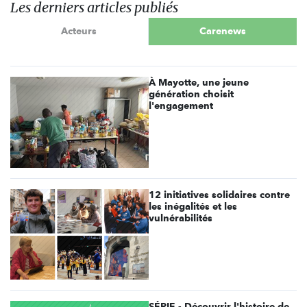
Les derniers articles publiés
Acteurs
Carenews
À Mayotte, une jeune
génération choisit
l'engagement
12 initiatives solidaires contre
les inégalités et les
vulnérabilités
SÉRIE - Découvrir l'histoire de