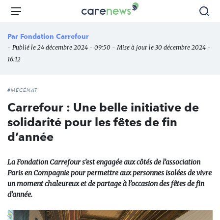
Aller
Carenews,
Menu
Rec
au
Le
contenu
média
Par
Fondation Carrefour
principal
des
- Publié le 24 décembre 2024 - 09:50 - Mise à jour le 30 décembre 2024 -
acteurs
16:12
de
l'engagement
#MÉCÉNAT
Carrefour : Une belle initiative de
solidarité pour les fêtes de fin
d’année
La Fondation Carrefour s’est engagée aux côtés de l’association
Paris en Compagnie pour permettre aux personnes isolées de vivre
un moment chaleureux et de partage à l’occasion des fêtes de fin
d’année.