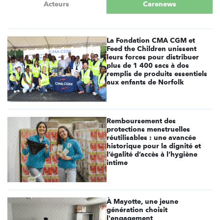
Acteurs
Carenews
La Fondation CMA CGM et
Feed the Children unissent
leurs forces pour distribuer
plus de 1 400 sacs à dos
remplis de produits essentiels
aux enfants de Norfolk
Remboursement des
protections menstruelles
réutilisables : une avancée
historique pour la dignité et
l’égalité d’accès à l’hygiène
intime
À Mayotte, une jeune
génération choisit
l'engagement