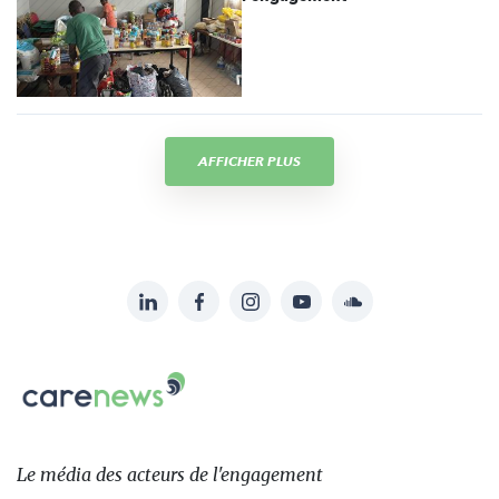
AFFICHER PLUS
LinkedIn
Facebook
Instagram
YouTube
Soundcloud
Suivez-
nous
Carenews,
sur:
Le
média
des
Le média
des acteurs
de l'engagement
acteurs