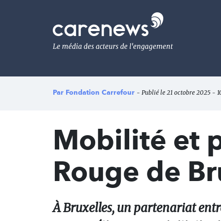
Aller
au
Carenews,
contenu
Le
principal
média
des
acteurs
de
l'engagement
Par
Fondation Carrefour
- Publié le 21 octobre 2025 - 1
Mobilité et p
Rouge de Bru
À Bruxelles, un partenariat ent