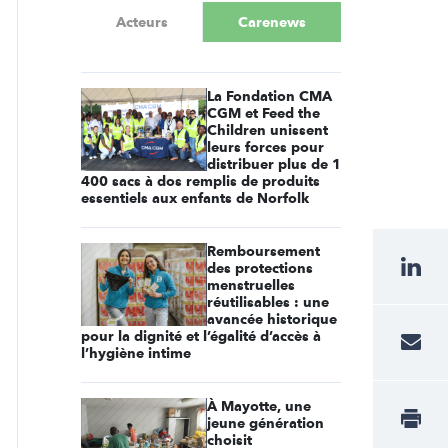
Acteurs
Carenews
La Fondation CMA
CGM et Feed the
Children unissent
leurs forces pour
distribuer plus de 1
400 sacs à dos remplis de produits
essentiels aux enfants de Norfolk
Remboursement
des protections
menstruelles
réutilisables : une
avancée historique
pour la dignité et l’égalité d’accès à
l’hygiène intime
À Mayotte, une
jeune génération
choisit