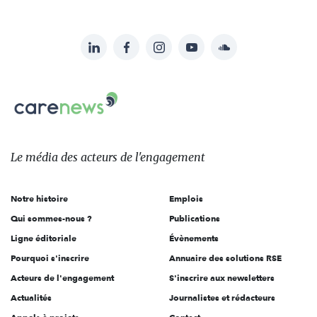
LinkedIn
Facebook
Instagram
YouTube
Soundcloud
Suivez-
nous
Carenews,
sur:
Le
média
des
Le média
des acteurs
de l'engagement
acteurs
de
Notre histoire
Emplois
l'engagement
Qui sommes-nous ?
Publications
Ligne éditoriale
Évènements
Pourquoi s'inscrire
Annuaire des solutions RSE
Acteurs de l'engagement
S'inscrire aux newsletters
Actualités
Journalistes et rédacteurs