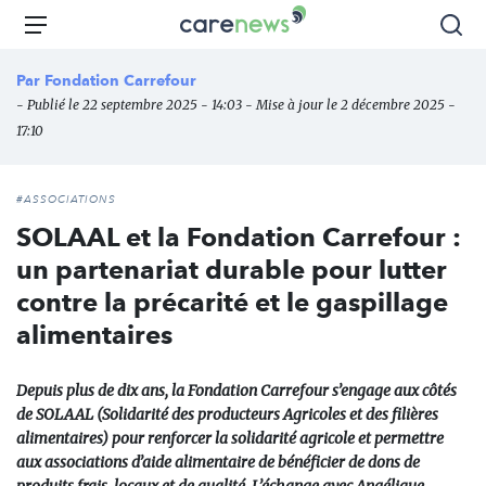
Aller
Carenews,
Menu
Rec
au
Le
contenu
média
Par
Fondation Carrefour
principal
des
- Publié le 22 septembre 2025 - 14:03 - Mise à jour le 2 décembre 2025 -
acteurs
17:10
de
l'engagement
#ASSOCIATIONS
SOLAAL et la Fondation Carrefour :
un partenariat durable pour lutter
contre la précarité et le gaspillage
alimentaires
Depuis plus de dix ans, la Fondation Carrefour s’engage aux côtés
de SOLAAL (Solidarité des producteurs Agricoles et des filières
alimentaires) pour renforcer la solidarité agricole et permettre
aux associations d’aide alimentaire de bénéficier de dons de