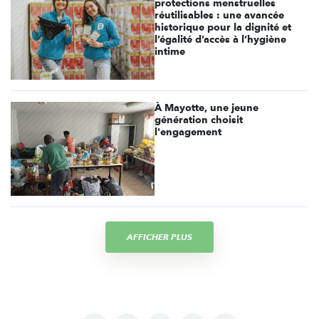
protections menstruelles
réutilisables : une avancée
historique pour la dignité et
l’égalité d’accès à l’hygiène
intime
À Mayotte, une jeune
génération choisit
l'engagement
AFFICHER PLUS