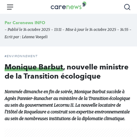
Aller
Carenews,
Menu
Rec
au
Le
contenu
média
Par
Carenews INFO
principal
des
- Publié le 14 octobre 2025 - 13:11 - Mise à jour le 14 octobre 2025 - 14:55 -
acteurs
Ecrit par :
Léanna Voegeli
de
l'engagement
#ENVIRONNEMENT
Monique Barbut
, nouvelle ministre
de la Transition écologique
Nommée dimanche en fin de soirée, Monique Barbut succède à
Agnès Pannier-Runacher au ministère de la Transition écologique
au sein du gouvernement Lecornu II. La nouvelle locataire de
l’Hôtel de Roquelaure a construit son expertise environnementale
au sein de nombreuses institutions de la diplomatie climatique.