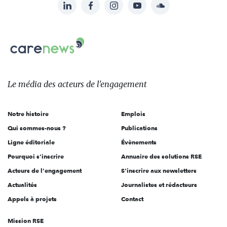
LinkedIn
Facebook
Instagram
YouTube
Soundcloud
Suivez-
nous
Carenews,
sur:
Le
média
des
Le média
des acteurs
de l'engagement
acteurs
de
Notre histoire
Emplois
l'engagement
Qui sommes-nous ?
Publications
Ligne éditoriale
Évènements
Pourquoi s'inscrire
Annuaire des solutions RSE
Acteurs de l'engagement
S'inscrire aux newsletters
Actualités
Journalistes et rédacteurs
Appels à projets
Contact
Mission RSE