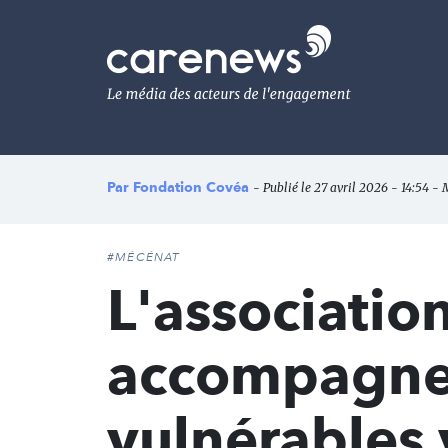
Aller
au
Carenews,
contenu
Le
principal
média
des
acteurs
de
l'engagement
Par
Fondation Covéa
- Publié le 27 avril 2026 - 14:54 - M
#MÉCÉNAT
L'associatio
accompagne 
vulnérables 