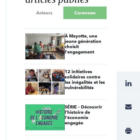
Acteurs
Carenews
À Mayotte, une
jeune génération
choisit
l'engagement
12 initiatives
solidaires contre
les inégalités et les
vulnérabilités
SÉRIE - Découvrir
l'histoire de
l'économie
engagée