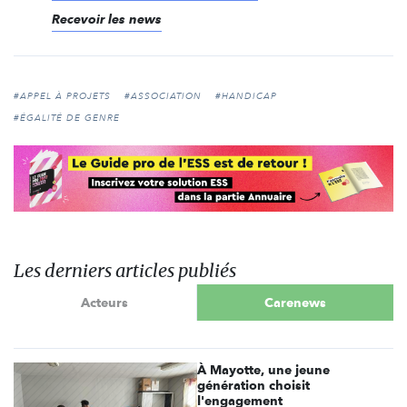
Recevoir les news
#APPEL À PROJETS
#ASSOCIATION
#HANDICAP
#ÉGALITÉ DE GENRE
Les derniers articles publiés
Acteurs
Carenews
À Mayotte, une jeune
génération choisit
l'engagement