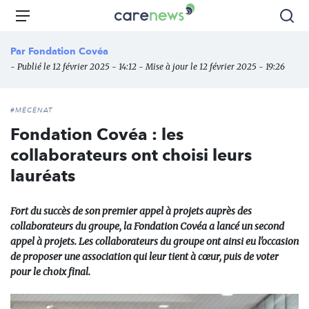
Aller
Carenews,
Menu
Rec
au
Le
contenu
média
Par
Fondation Covéa
principal
des
- Publié le 12 février 2025 - 14:12 - Mise à jour le 12 février 2025 - 19:26
acteurs
de
l'engagement
#MÉCÉNAT
Fondation Covéa : les
collaborateurs ont choisi leurs
lauréats
Fort du succès de son premier appel à projets auprès des
collaborateurs du groupe, la Fondation Covéa a lancé un second
appel à projets. Les collaborateurs du groupe ont ainsi eu l'occasion
de proposer une association qui leur tient à cœur, puis de voter
pour le choix final.