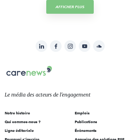
AFFICHER PLUS
LinkedIn
Facebook
Instagram
YouTube
Soundcloud
Suivez-
nous
Carenews,
sur:
Le
média
des
Le média
des acteurs
de l'engagement
acteurs
de
Notre histoire
Emplois
l'engagement
Qui sommes-nous ?
Publications
Ligne éditoriale
Évènements
Pourquoi s'inscrire
Annuaire des solutions RSE