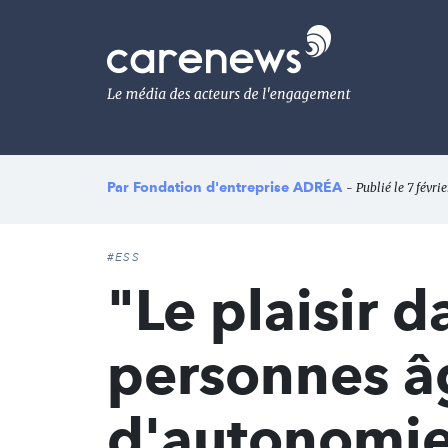
Aller
au
Carenews,
contenu
Le
principal
média
des
acteurs
de
l'engagement
Par
Fondation d'entreprise ADRÉA
- Publié le 7 févri
#ESS
"Le plaisir d
personnes â
d'autonomi