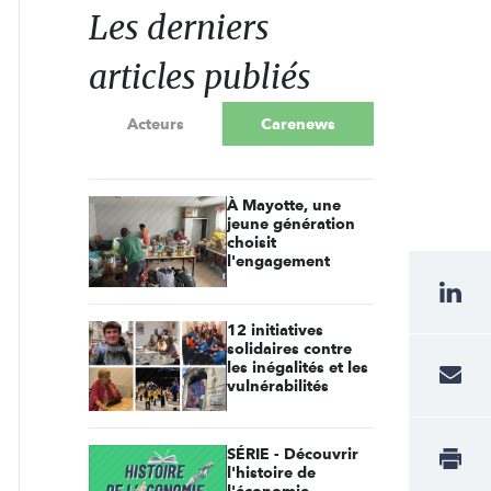
Les derniers
articles publiés
Acteurs
Carenews
À Mayotte, une
jeune génération
choisit
l'engagement
12 initiatives
solidaires contre
les inégalités et les
vulnérabilités
SÉRIE - Découvrir
l'histoire de