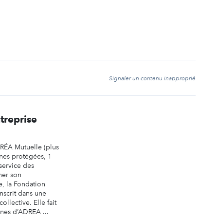
t
Signaler un contenu inapproprié
treprise
RÉA Mutuelle (plus
nnes protégées, 1
service des
ner son
, la Fondation
nscrit dans une
ollective. Elle fait
ines d’ADREA ...