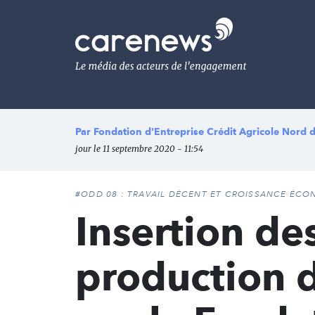
Aller
au
Carenews,
contenu
Le
principal
média
des
acteurs
de
l'engagement
Par
Fondation d'Entreprise Crédit Agricole Nord 
jour le 11 septembre 2020 - 11:54
#ODD 08 : TRAVAIL DÉCENT ET CROISSANCE ÉC
Insertion des
production 