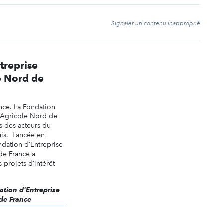
t
Signaler un contenu inapproprié
treprise
e Nord de
nce. La Fondation
t Agricole Nord de
s des acteurs du
ais. Lancée en
dation d’Entreprise
de France a
 projets d’intérêt
dation d'Entreprise
 de France