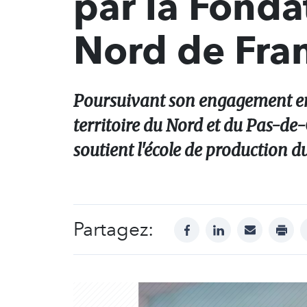
par la Fonda
Nord de Fra
Poursuivant son engagement env
territoire du Nord et du Pas-de-
soutient l'école de production d
Partagez:
facebook
linkedin
mail
print