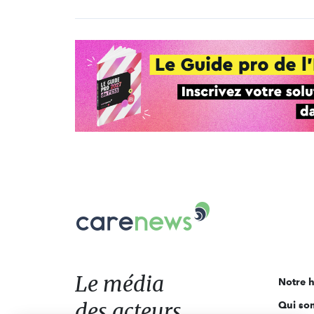
Carenews,
Le
média
des
acteurs
Le média
Notre h
de
des acteurs
Qui so
l'engagement