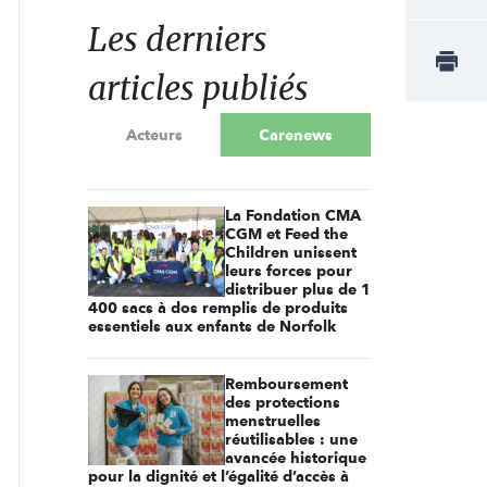
Les derniers
articles publiés
Acteurs
Carenews
La Fondation CMA
CGM et Feed the
Children unissent
leurs forces pour
distribuer plus de 1
400 sacs à dos remplis de produits
essentiels aux enfants de Norfolk
Remboursement
des protections
menstruelles
réutilisables : une
avancée historique
pour la dignité et l’égalité d’accès à