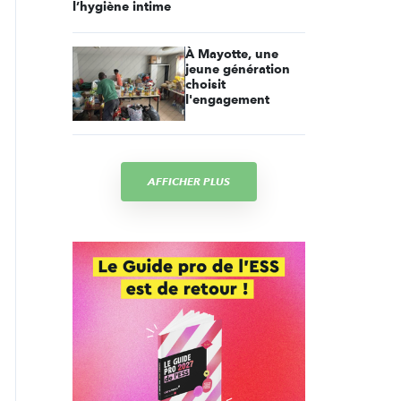
l’hygiène intime
À Mayotte, une
jeune génération
choisit
l'engagement
AFFICHER PLUS