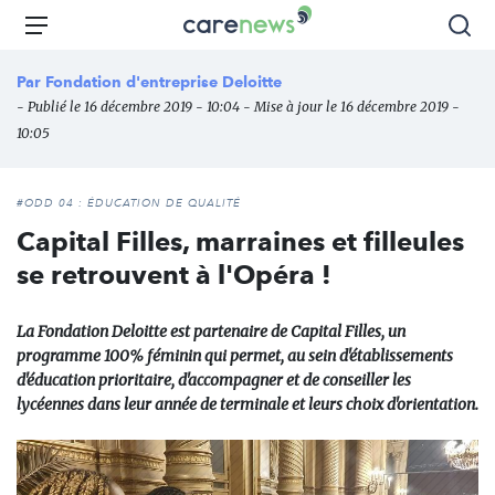
Aller
Carenews,
Menu
Rec
au
Le
contenu
média
Par
Fondation d'entreprise Deloitte
principal
des
- Publié le 16 décembre 2019 - 10:04 - Mise à jour le 16 décembre 2019 -
acteurs
10:05
de
l'engagement
#ODD 04 : ÉDUCATION DE QUALITÉ
Capital Filles, marraines et filleules
se retrouvent à l'Opéra !
La Fondation Deloitte est partenaire de Capital Filles, un
programme 100% féminin qui permet, au sein d'établissements
d'éducation prioritaire, d'accompagner et de conseiller les
lycéennes dans leur année de terminale et leurs choix d'orientation.