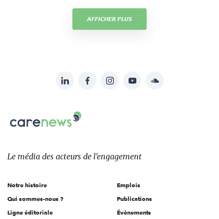
AFFICHER PLUS
LinkedIn
Facebook
Instagram
YouTube
Soundcloud
Suivez-
nous
Carenews,
sur:
Le
média
des
Le média
des acteurs
de l'engagement
acteurs
de
Notre histoire
Emplois
l'engagement
Qui sommes-nous ?
Publications
Ligne éditoriale
Évènements