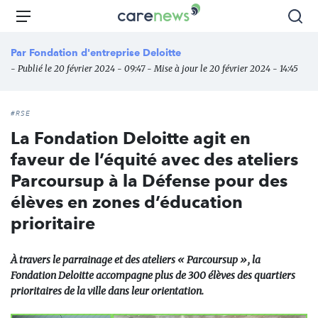
Aller
Carenews,
Menu
Rec
au
Le
contenu
média
Par
Fondation d'entreprise Deloitte
principal
des
- Publié le 20 février 2024 - 09:47 - Mise à jour le 20 février 2024 - 14:45
acteurs
de
l'engagement
#RSE
La Fondation Deloitte agit en
faveur de l’équité avec des ateliers
Parcoursup à la Défense pour des
élèves en zones d’éducation
prioritaire
À travers le parrainage et des ateliers « Parcoursup », la
Fondation Deloitte accompagne plus de 300 élèves des quartiers
prioritaires de la ville dans leur orientation.